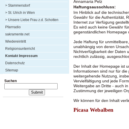
Annamaria Pelz
> Stammersdorf
Haftungsausschluss:
Im Hinblick auf die technische
> St. Ulrich in Wien
Gewähr für die Authentizität, R
> Unsere Liebe Frau z.d. Schotten
Internet zur Verfügung geste
Pfarrradio
Es wird auch keine Gewähr für
gegenständlichen Homepage u
sakramente.net
Wiedereintritt
Jede Haftung für unmittelbare
unabhängig von deren Ursache
Religionsunterricht
Nichtverfügbarkeit der Daten 
Kontakt Impressum
rechtlich zulässig, ausgeschlo
Datenschutz
Der Inhalt der Homepage ist u
Sitemap
Informationen sind nur für di
weitergehende Nutzung, insbe
Suchen
Vervielfältigung und jede For
Weitergabe an Dritte - auch in
Zustimmung der jeweiligen Org
Wir können für den Inhalt ver
Picasa Webalben