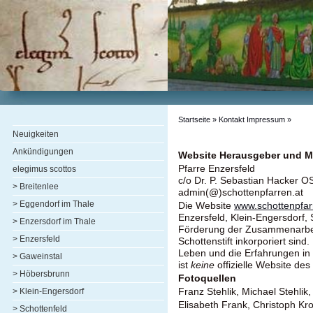
Startseite
» Kontakt Impressum »
Neuigkeiten
Ankündigungen
Website Herausgeber und M
Pfarre Enzersfeld
elegimus scottos
c/o Dr. P. Sebastian Hacker O
> Breitenlee
admin(@)schottenpfarren.at
> Eggendorf im Thale
Die Website
www.schottenpfar
Enzersfeld, Klein-Engersdorf,
> Enzersdorf im Thale
Förderung der Zusammenarbei
> Enzersfeld
Schottenstift inkorporiert sind
Leben und die Erfahrungen in 
> Gaweinstal
ist
keine
offizielle Website des 
> Höbersbrunn
Fotoquellen
> Klein-Engersdorf
Franz Stehlik, Michael Stehlik
Elisabeth Frank, Christoph Kr
> Schottenfeld