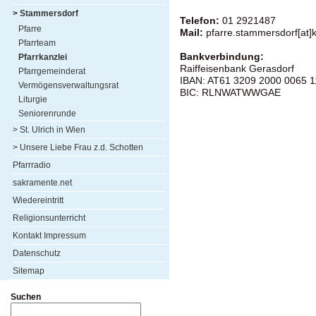
> Stammersdorf
Telefon:
01 2921487
Pfarre
Mail:
pfarre.stammersdorf[at]k
Pfarrteam
Bankverbindung:
Pfarrkanzlei
Raiffeisenbank Gerasdorf
Pfarrgemeinderat
IBAN: AT61 3209 2000 0065 
Vermögensverwaltungsrat
BIC: RLNWATWWGAE
Liturgie
Seniorenrunde
> St. Ulrich in Wien
> Unsere Liebe Frau z.d. Schotten
Pfarrradio
sakramente.net
Wiedereintritt
Religionsunterricht
Kontakt Impressum
Datenschutz
Sitemap
Suchen