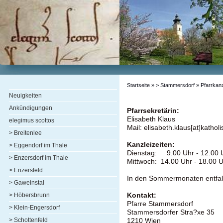
Startseite
»
> Stammersdorf
» Pfarrkanz
Neuigkeiten
Ankündigungen
Pfarrsekretärin:
Elisabeth Klaus
elegimus scottos
Mail: elisabeth.klaus[at]kathol
> Breitenlee
Kanzleizeiten:
> Eggendorf im Thale
Dienstag:
9.00 Uhr - 12.00 
> Enzersdorf im Thale
Mittwoch:
14.00 Uhr - 18.00 
> Enzersfeld
In den Sommermonaten entfal
> Gaweinstal
> Höbersbrunn
Kontakt:
Pfarre Stammersdorf
> Klein-Engersdorf
Stammersdorfer Stra?xe 35
> Schottenfeld
1210 Wien