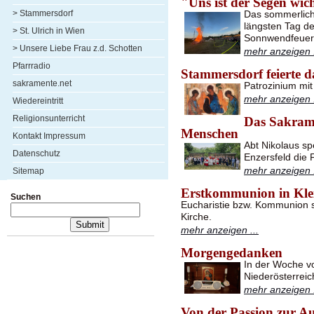
"Uns ist der Segen wic
> Stammersdorf
Das sommerlich
längsten Tag d
> St. Ulrich in Wien
Sonnwendfeuers
> Unsere Liebe Frau z.d. Schotten
mehr anzeigen .
Pfarrradio
Stammersdorf feierte 
sakramente.net
Patrozinium mi
mehr anzeigen .
Wiedereintritt
Religionsunterricht
Das Sakram
Menschen
Kontakt Impressum
Abt Nikolaus s
Datenschutz
Enzersfeld die 
mehr anzeigen .
Sitemap
Erstkommunion in Kle
Suchen
Eucharistie bzw. Kommunion s
Kirche.
mehr anzeigen ...
Morgengedanken
In der Woche v
Niederösterreic
mehr anzeigen .
Von der Passion zur A