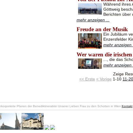
Während ihres A
Göttweig beschä
Berichten über 
mehr anzeigen ...
Freude an der Musik
Ein Jubiläum ve
Enzersfelder K
mehr anzeigen .
Wer waren die irischen
..., die das Sch
mehr anzeigen .
Zeige Resu
<< Erste
< Vorige
1-10
11-2
nkorporierte Pfarren der Benediktinerabtei Unserer Lieben Frau zu den Schotten in Wien
Kontakt