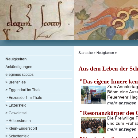
Startseite
» Neuigkeiten »
Neuigkeiten
Ankündigungen
Aus dem Leben der Sch
elegimus scottos
"Das eigene Innere ke
> Breitenlee
Zum Annakirtag 
> Eggendorf im Thale
Böhm eine Ausz
Feuerwehr Hag
> Enzersdorf im Thale
mehr anzeigen .
> Enzersfeld
"Resonanzkörper des 
> Gaweinstal
Die Freiwillige
> Höbersbrunn
und zum Frühsc
> Klein-Engersdorf
mehr anzeigen .
> Schottenfeld