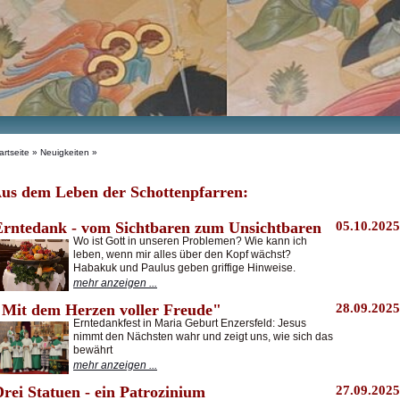
artseite
» Neuigkeiten »
us dem Leben der Schottenpfarren:
Erntedank - vom Sichtbaren zum Unsichtbaren
05.10.2025
Wo ist Gott in unseren Problemen? Wie kann ich
leben, wenn mir alles über den Kopf wächst?
Habakuk und Paulus geben griffige Hinweise.
mehr anzeigen ...
"Mit dem Herzen voller Freude"
28.09.2025
Erntedankfest in Maria Geburt Enzersfeld: Jesus
nimmt den Nächsten wahr und zeigt uns, wie sich das
bewährt
mehr anzeigen ...
rei Statuen - ein Patrozinium
27.09.2025