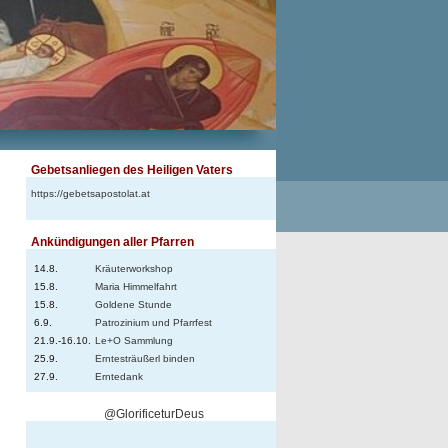
Gebetsanliegen des Heiligen Vaters
https://gebetsapostolat.at
Ankündigungen aller Pfarren
14.8.
Kräuterworkshop
15.8.
Maria Himmelfahrt
15.8.
Goldene Stunde
6.9.
Patrozinium und Pfarrfest
21.9.-16.10.
Le+O Sammlung
25.9.
Erntesträußerl binden
27.9.
Erntedank
@GlorificeturDeus