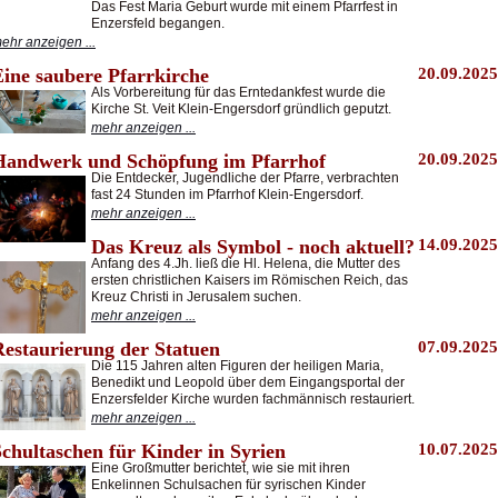
Das Fest Maria Geburt wurde mit einem Pfarrfest in
Enzersfeld begangen.
ehr anzeigen ...
Eine saubere Pfarrkirche
20.09.2025
Als Vorbereitung für das Erntedankfest wurde die
Kirche St. Veit Klein-Engersdorf gründlich geputzt.
mehr anzeigen ...
Handwerk und Schöpfung im Pfarrhof
20.09.2025
Die Entdecker, Jugendliche der Pfarre, verbrachten
fast 24 Stunden im Pfarrhof Klein-Engersdorf.
mehr anzeigen ...
Das Kreuz als Symbol - noch aktuell?
14.09.2025
Anfang des 4.Jh. ließ die Hl. Helena, die Mutter des
ersten christlichen Kaisers im Römischen Reich, das
Kreuz Christi in Jerusalem suchen.
mehr anzeigen ...
Restaurierung der Statuen
07.09.2025
Die 115 Jahren alten Figuren der heiligen Maria,
Benedikt und Leopold über dem Eingangsportal der
Enzersfelder Kirche wurden fachmännisch restauriert.
mehr anzeigen ...
Schultaschen für Kinder in Syrien
10.07.2025
Eine Großmutter berichtet, wie sie mit ihren
Enkelinnen Schulsachen für syrischen Kinder