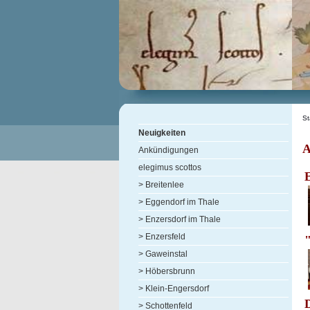
St
Neuigkeiten
A
Ankündigungen
elegimus scottos
> Breitenlee
> Eggendorf im Thale
> Enzersdorf im Thale
> Enzersfeld
> Gaweinstal
> Höbersbrunn
> Klein-Engersdorf
D
> Schottenfeld