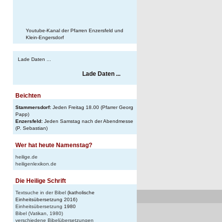
Youtube-Kanal der Pfarren Enzersfeld und
Klein-Engersdorf
Lade Daten ...
Lade Daten ...
Beichten
Stammersdorf:
Jeden Freitag 18.00 (Pfarrer Georg
Papp)
Enzersfeld:
Jeden Samstag nach der Abendmesse
(P. Sebastian)
Wer hat heute Namenstag?
heilige.de
heiligenlexikon.de
Die Heilige Schrift
Textsuche in der Bibel
(katholische
Einheitsübersetzung 2016)
Einheitsübersetzung
1980
Bibel (Vatikan, 1980)
verschiedene Bibelübersetzungen