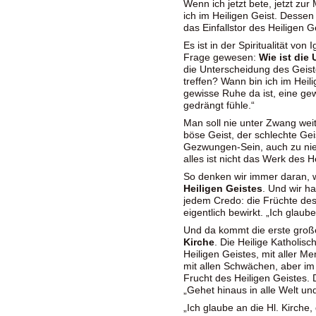
Wenn ich jetzt bete, jetzt zu
ich im Heiligen Geist. Dessen
das Einfallstor des Heiligen 
Es ist in der Spiritualität vo
Frage gewesen:
Wie ist die
die Unterscheidung des Geis
treffen? Wann bin ich im Heil
gewisse Ruhe da ist, eine ge
gedrängt fühle.“
Man soll nie unter Zwang wei
böse Geist, der schlechte Gei
Gezwungen-Sein, auch zu nie
alles ist nicht das Werk des H
So denken wir immer daran, w
Heiligen Geistes
. Und wir h
jedem Credo: die Früchte des
eigentlich bewirkt. „Ich glaub
Und da kommt die erste große
Kirche
. Die Heilige Katholisc
Heiligen Geistes, mit aller Me
mit allen Schwächen, aber im 
Frucht des Heiligen Geistes.
„Gehet hinaus in alle Welt und
„Ich glaube an die Hl. Kirche