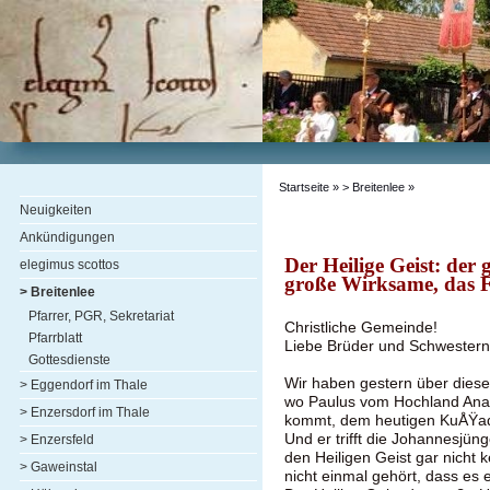
Startseite
»
> Breitenlee
»
Neuigkeiten
Ankündigungen
Der Heilige Geist: der
elegimus scottos
große Wirksame, das 
> Breitenlee
Pfarrer, PGR, Sekretariat
Christliche Gemeinde!
Pfarrblatt
Liebe Brüder und Schwestern
Gottesdienste
Wir haben gestern über diese
> Eggendorf im Thale
wo Paulus vom Hochland Ana
> Enzersdorf im Thale
kommt, dem heutigen KuÅŸada
Und er trifft die Johannesjüng
> Enzersfeld
den Heiligen Geist gar nicht
> Gaweinstal
nicht einmal gehört, dass es e