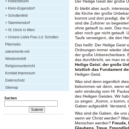
Der Heilige Geist der große 
> Höbersbrunn
Er bleibt aber auch, interessa
> Klein-Engersdorf
die Kirche der große Unbekan
> Schottenfeld
kommt und dort predigt, die V
> Stammersdorf
sind die Zuhörer so begeiste
ohne getauft zu sein. Das mus
> St. Ulrich in Wien
aber noch gar nicht getauft.
> Unsere Liebe Frau z.d. Schotten
Taufe verweigern, die den H
Pfarrradio
Das heißt: Der Heilige Geist wi
Ordnungen immer wieder über 
sakramente.net
der große Unberechenbare. Er
Wiedereintritt
das durchbricht, wo man es si
Heilige Geist: der große U
Religionsunterricht
letztlich das Fundament der
Kontakt Impressum
Heiligen Geist.
Datenschutz
Was sind denn eigentlich die
bekommen wir denn, wenn wi
Sitemap
sehr eindeutig vom Hl. Paulu
des Heiligen Geistes. Wir h
Suchen
zu singen: „Komm, o komm, d
Gaben aufgezählt: Verstand, G
Was sind die Gaben, die un
wenn wir Christ werden? Was
Menschen werden?
Freude, 
Glaubens, Treue, Freundlic