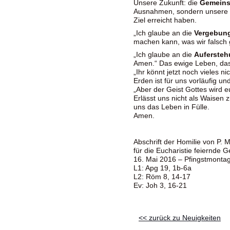
Unsere Zukunft: die
Gemeinsc
Ausnahmen, sondern unsere 
Ziel erreicht haben.
„Ich glaube an die
Vergebun
machen kann, was wir falsch
„Ich glaube an die
Aufersteh
Amen.“ Das ewige Leben, das 
„Ihr könnt jetzt noch vieles ni
Erden ist für uns vorläufig un
„Aber der Geist Gottes wird eu
Erlässt uns nicht als Waisen 
uns das Leben in Fülle.
Amen.
Abschrift der Homilie von P. 
für die Eucharistie feiernde 
16. Mai 2016 – Pfingstmonta
L1: Apg 19, 1b-6a
L2: Röm 8, 14-17
Ev: Joh 3, 16-21
<< zurück zu Neuigkeiten