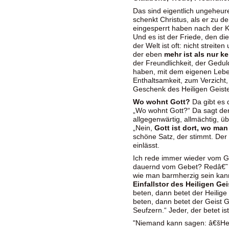
Das sind eigentlich ungeheu
schenkt Christus, als er zu d
eingesperrt haben nach der K
Und es ist der Friede, den di
der Welt ist oft: nicht streite
der eben
mehr ist als nur k
der Freundlichkeit, der Gedu
haben, mit dem eigenen Leben
Enthaltsamkeit, zum Verzicht, 
Geschenk des Heiligen Geiste
Wo wohnt Gott?
Da gibt es 
„Wo wohnt Gott?“ Da sagt der a
allgegenwärtig, allmächtig, ü
„Nein,
Gott ist dort, wo man
schöne Satz, der stimmt. Der 
einlässt.
Ich rede immer wieder vom G
dauernd vom Gebet? Redâ€˜ d
wie man barmherzig sein kan
Einfallstor des Heiligen Ge
beten, dann betet der Heilige
beten, dann betet der Geist G
Seufzern.“ Jeder, der betet is
"Niemand kann sagen: â€šHerr