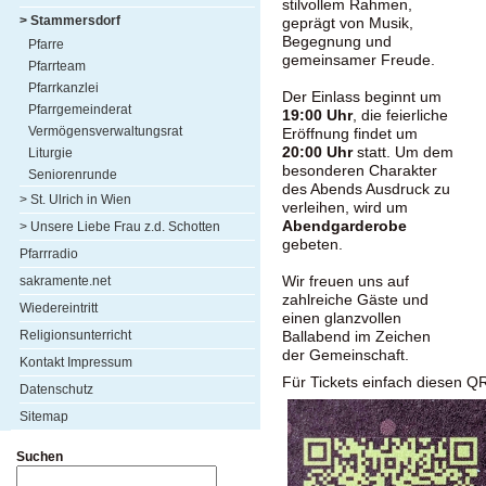
stilvollem Rahmen,
> Stammersdorf
geprägt von Musik,
Begegnung und
Pfarre
gemeinsamer Freude.
Pfarrteam
Pfarrkanzlei
Der Einlass beginnt um
Pfarrgemeinderat
19:00 Uhr
, die feierliche
Vermögensverwaltungsrat
Eröffnung findet um
20:00 Uhr
statt. Um dem
Liturgie
besonderen Charakter
Seniorenrunde
des Abends Ausdruck zu
> St. Ulrich in Wien
verleihen, wird um
Abendgarderobe
> Unsere Liebe Frau z.d. Schotten
gebeten.
Pfarrradio
Wir freuen uns auf
sakramente.net
zahlreiche Gäste und
Wiedereintritt
einen glanzvollen
Religionsunterricht
Ballabend im Zeichen
der Gemeinschaft.
Kontakt Impressum
Für Tickets einfach diesen 
Datenschutz
Sitemap
Suchen