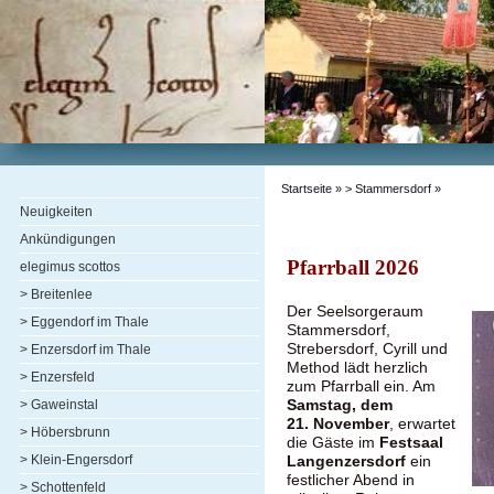
Startseite
»
> Stammersdorf
»
Neuigkeiten
Ankündigungen
Pfarrball 2026
elegimus scottos
> Breitenlee
Der Seelsorgeraum
> Eggendorf im Thale
Stammersdorf,
Strebersdorf, Cyrill und
> Enzersdorf im Thale
Method lädt herzlich
> Enzersfeld
zum Pfarrball ein. Am
Samstag, dem
> Gaweinstal
21. November
, erwartet
> Höbersbrunn
die Gäste im
Festsaal
> Klein-Engersdorf
Langenzersdorf
ein
festlicher Abend in
> Schottenfeld