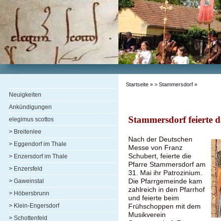
Startseite
»
> Stammersdorf
»
Neuigkeiten
Ankündigungen
Stammersdorf feierte 
elegimus scottos
> Breitenlee
Nach der Deutschen
> Eggendorf im Thale
Messe von Franz
Schubert, feierte die
> Enzersdorf im Thale
Pfarre Stammersdorf am
> Enzersfeld
31. Mai ihr Patrozinium.
Die Pfarrgemeinde kam
> Gaweinstal
zahlreich in den Pfarrhof
> Höbersbrunn
und feierte beim
> Klein-Engersdorf
Frühschoppen mit dem
Musikverein
> Schottenfeld