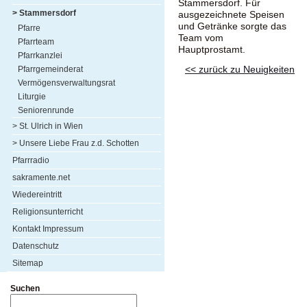
Stammersdorf. Für
> Stammersdorf
ausgezeichnete Speisen
und Getränke sorgte das
Pfarre
Team vom
Pfarrteam
Hauptprostamt.
Pfarrkanzlei
<< zurück zu Neuigkeiten
Pfarrgemeinderat
Vermögensverwaltungsrat
Liturgie
Seniorenrunde
> St. Ulrich in Wien
> Unsere Liebe Frau z.d. Schotten
Pfarrradio
sakramente.net
Wiedereintritt
Religionsunterricht
Kontakt Impressum
Datenschutz
Sitemap
Suchen