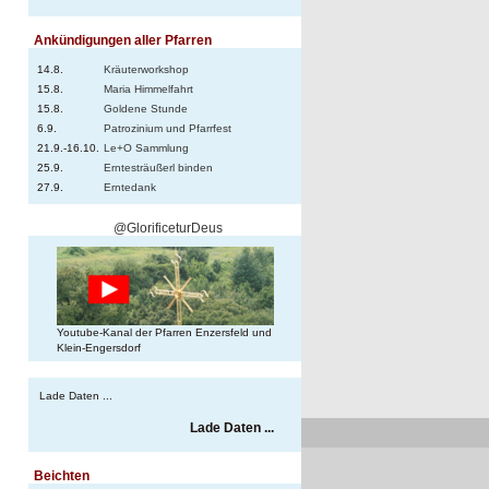
Ankündigungen aller Pfarren
14.8.
Kräuterworkshop
15.8.
Maria Himmelfahrt
15.8.
Goldene Stunde
6.9.
Patrozinium und Pfarrfest
21.9.-16.10.
Le+O Sammlung
25.9.
Erntesträußerl binden
27.9.
Erntedank
@GlorificeturDeus
Youtube-Kanal der Pfarren Enzersfeld und
Klein-Engersdorf
Lade Daten ...
Lade Daten ...
Beichten