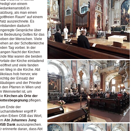
redigt von einem
Gedankenanstoß in
alzburg, als man einen
gottfreien Raum" auf einem
latz auszeichnete. Es
entstanden dadurch
angeregte Gespräche über
ie Bedeutung Gottes für das
eben der Menschen. Viele
ehen an der Schottenkirche
eden Tag vorbei. In der
angen Nacht der Kirchen
nde Mai waren die beiden
ortale der Kirche einladend
eöffnet und viele fanden
en Weg in die Kirche. Abt
ikolaus hob hervor, wie
ichtig der Einsatz der
läubigen und der Priester
n den Pfarren in Wien und
m Weinviertel ist, um
die
Kirchen als Orte der
Gottesbegegnung
pflegen.
Zum Ende der
ucharistiefeier ergriff P.
nton Erben OSB das Wort,
um
Abt Johannes Jung
OSB Dank
auszusprechen.
r erinnerte daran, dass Abt