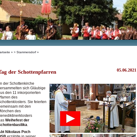
artseite
»
> Stammersdorf
»
05.06.2021
Tag der Schottenpfarren
n der Schottenkirche
ersammelten sich Gläubige
us den 11 inkorporierten
farren des
chottenklosters. Sie feierten
gemeinsam mit den
Mönchen des
enediktinerklosters
das
Weihefest der
chottenbasilika
.
Abt Nikolaus Poch
OSB
erzählte in seiner