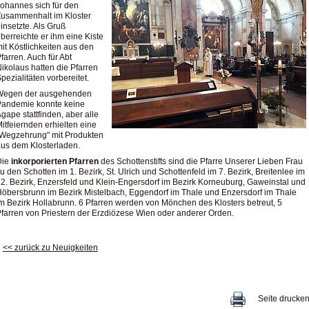
ohannes sich für den
usammenhalt im Kloster
insetzte. Als Gruß
berreichte er ihm eine Kiste
it Köstlichkeiten aus den
farren. Auch für Abt
ikolaus hatten die Pfarren
pezialitäten vorbereitet.
Wegen der ausgehenden
Pandemie konnte keine
gape stattfinden, aber alle
itfeiernden erhielten eine
Wegzehrung" mit Produkten
us dem Klosterladen.
Die
inkorporierten Pfarren
des Schottenstifts sind die Pfarre Unserer Lieben Frau
u den Schotten im 1. Bezirk, St. Ulrich und Schottenfeld im 7. Bezirk, Breitenlee im
2. Bezirk, Enzersfeld und Klein-Engersdorf im Bezirk Korneuburg, Gaweinstal und
öbersbrunn im Bezirk Mistelbach, Eggendorf im Thale und Enzersdorf im Thale
m Bezirk Hollabrunn. 6 Pfarren werden von Mönchen des Klosters betreut, 5
farren von Priestern der Erzdiözese Wien oder anderer Orden.
<< zurück zu Neuigkeiten
Seite drucke