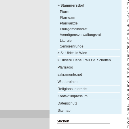
P
> Stammersdorf
Pfarre
S
"
Pfarrteam
P
Pfarrkanzlei
Pfarrgemeinderat
d
Vermögensverwaltungsrat
L
Liturgie
g
Seniorenrunde
j
L
> St. Ulrich in Wien
E
P
> Unsere Liebe Frau z.d. Schotten
g
Pfarrradio
d
N
sakramente.net
w
G
Wiedereintritt
i
Religionsunterricht
i
Kontakt Impressum
Datenschutz
E
Sitemap
A
Suchen
E