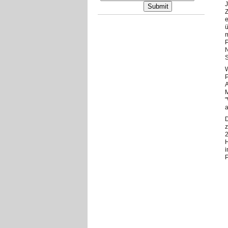
J
Z
e
ü
m
P
N
S
A
M
"
a
z
2
H
i
P