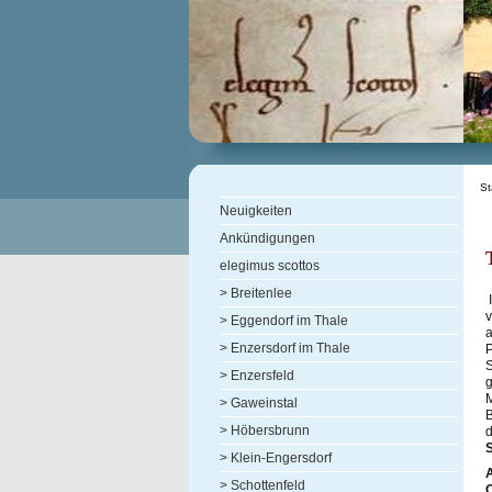
St
Neuigkeiten
Ankündigungen
elegimus scottos
> Breitenlee
I
v
> Eggendorf im Thale
a
> Enzersdorf im Thale
P
S
> Enzersfeld
> Gaweinstal
B
> Höbersbrunn
S
> Klein-Engersdorf
> Schottenfeld