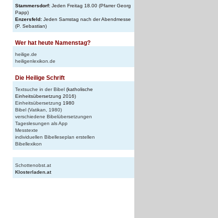
Stammersdorf:
Jeden Freitag 18.00 (Pfarrer Georg
Papp)
Enzersfeld:
Jeden Samstag nach der Abendmesse
(P. Sebastian)
Wer hat heute Namenstag?
heilige.de
heiligenlexikon.de
Die Heilige Schrift
Textsuche in der Bibel
(katholische
Einheitsübersetzung 2016)
Einheitsübersetzung
1980
Bibel (Vatikan, 1980)
verschiedene Bibelübersetzungen
Tageslesungen als App
Messtexte
individuellen Bibelleseplan erstellen
Bibellexikon
Schottenobst.at
Klosterladen.at
n