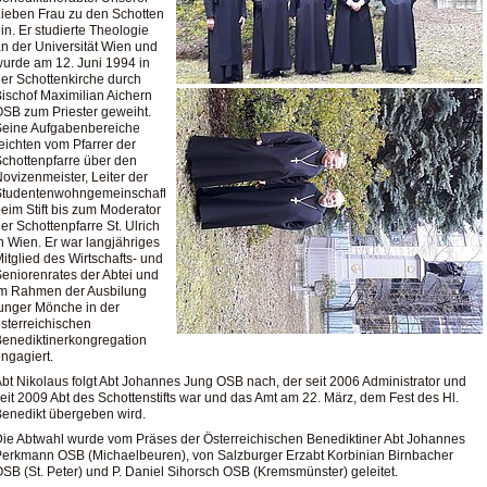
ieben Frau zu den Schotten
in. Er studierte Theologie
n der Universität Wien und
urde am 12. Juni 1994 in
er Schottenkirche durch
ischof Maximilian Aichern
SB zum Priester geweiht.
Seine Aufgabenbereiche
eichten vom Pfarrer der
chottenpfarre über den
ovizenmeister, Leiter der
Studentenwohngemeinschaft
eim Stift bis zum Moderator
er Schottenpfarre St. Ulrich
n Wien. Er war langjähriges
itglied des Wirtschafts- und
eniorenrates der Abtei und
im Rahmen der Ausbilung
unger Mönche in der
sterreichischen
enediktinerkongregation
ngagiert.
bt Nikolaus folgt Abt Johannes Jung OSB nach, der seit 2006 Administrator und
eit 2009 Abt des Schottenstifts war und das Amt am 22. März, dem Fest des Hl.
enedikt übergeben wird.
ie Abtwahl wurde vom Präses der Österreichischen Benediktiner Abt Johannes
erkmann OSB (Michaelbeuren), von Salzburger Erzabt Korbinian Birnbacher
SB (St. Peter) und P. Daniel Sihorsch OSB (Kremsmünster) geleitet.