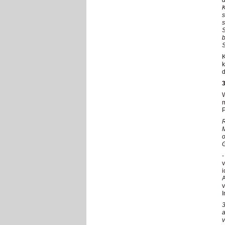
K
s
s
b
S
K
k
d
3
W
P
R
M
o
G
-
v
i
A
v
I
3
a
v