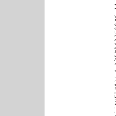
B
z
W
R
d
d
U
b
d
W
a
1
d
A
s
2
P
S
t
B
n
b
D
a
G
d