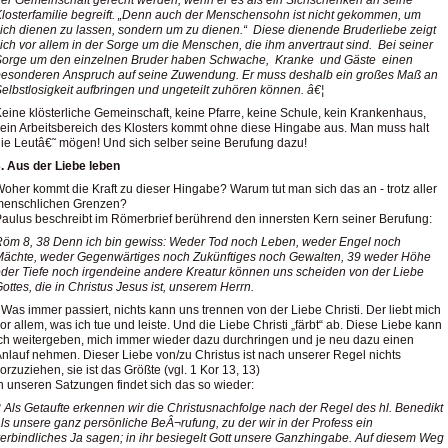
losterfamilie begreift. „Denn auch der Menschensohn ist nicht gekommen, um
ich dienen zu lassen, sondern um zu dienen.“ Diese dienende Bruderliebe zeigt
ich vor allem in der Sorge um die Menschen, die ihm anvertraut sind. Bei seiner
Sorge um den einzelnen Bruder haben Schwache, Kranke und Gäste einen
esonderen Anspruch auf seine Zuwendung. Er muss deshalb ein großes Maß an
elbstlosigkeit aufbringen und ungeteilt zuhören können. â€¦
eine klösterliche Gemeinschaft, keine Pfarre, keine Schule, kein Krankenhaus,
ein Arbeitsbereich des Klosters kommt ohne diese Hingabe aus. Man muss halt
ie Leutâ€˜ mögen! Und sich selber seine Berufung dazu!
. Aus der Liebe leben
oher kommt die Kraft zu dieser Hingabe? Warum tut man sich das an - trotz aller
menschlichen Grenzen?
aulus beschreibt im Römerbrief berührend den innersten Kern seiner Berufung:
öm 8, 38 Denn ich bin gewiss: Weder Tod noch Leben, weder Engel noch
ächte, weder Gegenwärtiges noch Zukünftiges noch Gewalten, 39 weder Höhe
der Tiefe noch irgendeine andere Kreatur können uns scheiden von der Liebe
ottes, die in Christus Jesus ist, unserem Herrn.
 Was immer passiert, nichts kann uns trennen von der Liebe Christi. Der liebt mich
or allem, was ich tue und leiste. Und die Liebe Christi „färbt“ ab. Diese Liebe kann
ch weitergeben, mich immer wieder dazu durchringen und je neu dazu einen
nlauf nehmen. Dieser Liebe von/zu Christus ist nach unserer Regel nichts
orzuziehen, sie ist das Größte (vgl. 1 Kor 13, 13)
n unseren Satzungen findet sich das so wieder:
 Als Getaufte erkennen wir die Christusnachfolge nach der Regel des hl. Benedikt
ls unsere ganz persönliche BeÂ¬rufung, zu der wir in der Profess ein
erbindliches Ja sagen; in ihr besiegelt Gott unsere Ganzhingabe. Auf diesem Weg