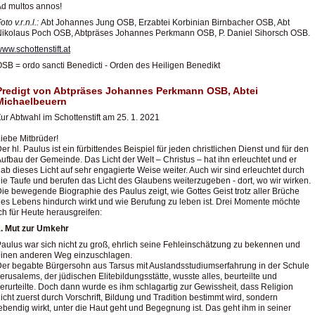
d multos annos!
oto
v.r.n.l.:
Abt Johannes Jung OSB, Erzabtei Korbinian Birnbacher OSB, Abt
ikolaus Poch OSB, Abtpräses Johannes Perkmann OSB, P. Daniel Sihorsch OSB.
ww.schottenstift.at
SB = ordo sancti Benedicti - Orden des Heiligen Benedikt
Predigt von Abtpräses Johannes Perkmann OSB, Abtei
Michaelbeuern
ur Abtwahl im Schottenstift am 25. 1. 2021
iebe Mitbrüder!
er hl. Paulus ist ein fürbittendes Beispiel für jeden christlichen Dienst und für den
ufbau der Gemeinde. Das Licht der Welt – Christus – hat ihn erleuchtet und er
ab dieses Licht auf sehr engagierte Weise weiter. Auch wir sind erleuchtet durch
ie Taufe und berufen das Licht des Glaubens weiterzugeben - dort, wo wir wirken.
ie bewegende Biographie des Paulus zeigt, wie Gottes Geist trotz aller Brüche
es Lebens hindurch wirkt und wie Berufung zu leben ist. Drei Momente möchte
ch für Heute herausgreifen:
1. Mut zur Umkehr
aulus war sich nicht zu groß, ehrlich seine Fehleinschätzung zu bekennen und
einen anderen Weg einzuschlagen.
er begabte Bürgersohn aus Tarsus mit Auslandsstudiumserfahrung in der Schule
erusalems, der jüdischen Elitebildungsstätte, wusste alles, beurteilte und
erurteilte. Doch dann wurde es ihm schlagartig zur Gewissheit, dass Religion
icht zuerst durch Vorschrift, Bildung und Tradition bestimmt wird, sondern
ebendig wirkt, unter die Haut geht und Begegnung ist. Das geht ihm in seiner