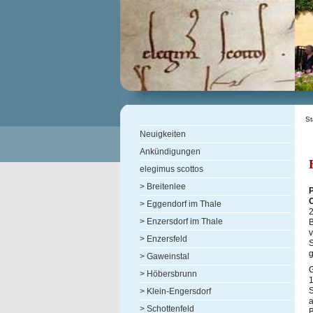
St
Neuigkeiten
Ankündigungen
elegimus scottos
> Breitenlee
P
> Eggendorf im Thale
2
> Enzersdorf im Thale
B
> Enzersfeld
S
g
> Gaweinstal
> Höbersbrunn
1
S
> Klein-Engersdorf
a
> Schottenfeld
B