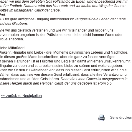
eben wir uns dem geliebten Gott vollständig zu Eigen und er beschenkt uns mit
roßer Freiheit. Dadurch wird das Herz weit und wir laufen den Weg der Gebote
ottes im unsagbaren Glück der Liebe.
Und:
0 Der gute alltägliche Umgang miteinander ist Zeugnis für ein Leben der Liebe
und des Glaubens.
ie wir uns geistlich verstehen und wie wir miteinander und mit den uns
nvertrauten umgehen ist der Prüfstein dieser Liebe, nicht fromme Worte oder
roße Theorien.
iebe Mitbrüder!
mkehr, Hingabe und Liebe - drei Momente paulinischen Lebens und Nachfolge,
ie diesen großen Mann beschreiben, aber nie ganz zu fassen vermögen.
n seinen Haltungen ist er Fürbitter und Begleiter, damit wir lernen umzukehren, mit
ingabe zu leben und zu arbeiten, seine Liebe zu spüren und weiterzugeben.
itten wir für den zu wählenden Abt, dass ihn dieser Geist erfüllt, bitten wir für die
ähler, dass auch sie von diesem Geist erfüllt sind, dass alle ihre Verantwortung
wahrnehmen und auf den Geist hören.
Denn die Liebe Gottes ist ausgegossen in
nsere Herzen durch den Heiligen Geist, der uns gegeben ist. Röm 5,5
<< zurück zu Neuigkeiten
Seite drucke