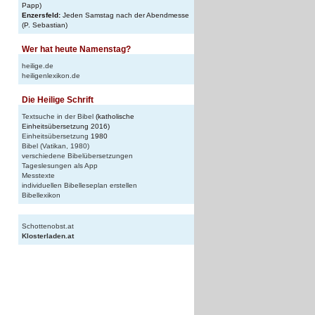
Papp)
Enzersfeld:
Jeden Samstag nach der Abendmesse
(P. Sebastian)
Wer hat heute Namenstag?
heilige.de
heiligenlexikon.de
Die Heilige Schrift
Textsuche in der Bibel
(katholische
Einheitsübersetzung 2016)
Einheitsübersetzung
1980
Bibel (Vatikan, 1980)
verschiedene Bibelübersetzungen
Tageslesungen als App
Messtexte
individuellen Bibelleseplan erstellen
Bibellexikon
Schottenobst.at
Klosterladen.at