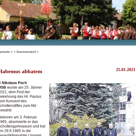
artseite
»
> Stammersdorf
»
25.01.2021
Habemus abbatem
. Nikolaus Poch
OSB
wurde am 25. Jänner
021, dem Fest der
ekehrung des Hl. Paulus
vom Konvent des
chottenstiftes zum Abt
ewählt.
Geboren am 3. Februar
965, absolvierte er das
chottengymnasium und trat
m 29.9.1985 in die
enediktinerabtei Unserer