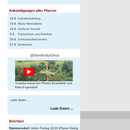
Ankündigungen aller Pfarren
14.8.
Kräuterworkshop
15.8.
Maria Himmelfahrt
15.8.
Goldene Stunde
6.9.
Patrozinium und Pfarrfest
25.9.
Erntesträußerl binden
27.9.
Erntedank
@GlorificeturDeus
Youtube-Kanal der Pfarren Enzersfeld und
Klein-Engersdorf
Lade Daten ...
Lade Daten ...
Beichten
Stammersdorf:
Jeden Freitag 18.00 (Pfarrer Georg