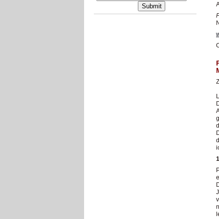
A
F
N
w
O
Z
L
D
A
g
d
D
d
i
P
D
J
v
n
l