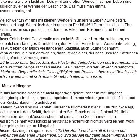
ekehrung wie ein Licht auf. Das wird zur großen Wende in seinem Leben und
ugleich zu einer Wende der Geschichte. Das muss man einmal
zusammenbringen!
ie schwer tun wir uns mit kleinen Wenden in unserem Leben? Eine österr.
edensart sagt: Wenn doch der Irrtum mehr Ehr hättâ€˜! Damit ist nicht die Ehre
es Irrtums an sich gemeint, sondern das Erkennen, Bekennen und Lernen
araus.
nser Gelübde der Conversatio morum heißt fähig zur Umkehr zu bleiben; es
edeutet ein ständiges Dranbleiben, den Mut zur Einsicht und Weiterentwicklung,
as Aufgeben der falsch verstandenen Stabilität, auch Sturheit genannt.
enn wir heute einen Abt wählen, dann ist das einer, der nach unseren Satzungen
uch gefordert voranzugehen:
26 Er trage dafür Sorge, dass das Kloster den Anforderungen des Evangeliums in
er jeweiligen Zeit gewachsen bleibe. Jesu Predigt von der Umkehr verlangt die
bkehr von Bequemlichkeit, Gleichgültigkeit und Routine, ebenso die Bereitschaft,
ich zu wandeln und sich neuen Gegebenheiten anzupassen.
. Mut zur Hingabe
aulus hat seine Nachfolge nicht irgendwie gelebt, sondern mit Hingabe:
chlagfertig, streitbar, sorgend, begeisternd, immer wieder gemeinschaftsbildend,
rotz Rückschlägen nie aufgebend.
eeindruckend sind die Zahlen: Tausende Kilometer hat er zu Fuß zurückgelegt,
och mehr mit dem Schiff, dreimal hat er Schiffbruch erlitten, fünfmal 39 Hiebe
ekommen, dreimal Auspeitschen und einmal eine Steinigung erlitten.
as ist mit einem Abtsschicksal heutzutage hoffentlich nicht zu vergleichen, wohl
ber geht es immer um Hingabe!
Unsere Satzungen sagen das so:
125 Der Herr fordert von allen Leitern der
emeinden dienende Bruderliebe. So wird der Abt nur dann seinem Amt als Vater
er Gemeinschaft gerecht werden, wenn er es als ein Sichschenken an seine