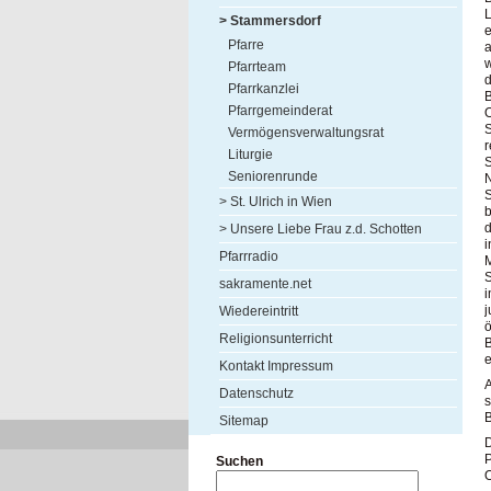
L
> Stammersdorf
e
Pfarre
a
w
Pfarrteam
d
Pfarrkanzlei
B
Pfarrgemeinderat
O
Vermögensverwaltungsrat
r
Liturgie
S
Seniorenrunde
N
> St. Ulrich in Wien
b
d
> Unsere Liebe Frau z.d. Schotten
i
Pfarrradio
M
S
sakramente.net
j
Wiedereintritt
ö
Religionsunterricht
B
e
Kontakt Impressum
A
Datenschutz
s
B
Sitemap
D
P
Suchen
O