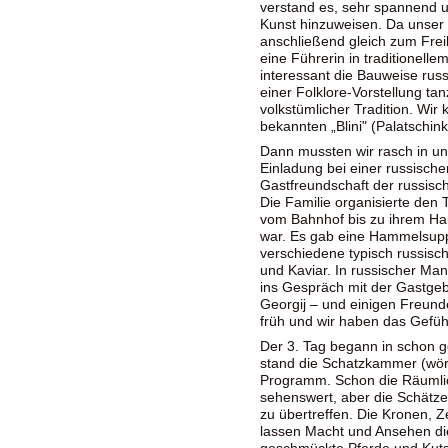
verstand es, sehr spannend u
Kunst hinzuweisen. Da unser 
anschließend gleich zum Fre
eine Führerin in traditionell
interessant die Bauweise russ
einer Folklore-Vorstellung ta
volkstümlicher Tradition. Wi
bekannten „Blini" (Palatschi
Dann mussten wir rasch in un
Einladung bei einer russische
Gastfreundschaft der russisch
Die Familie organisierte den 
vom Bahnhof bis zu ihrem Hau
war. Es gab eine Hammelsup
verschiedene typisch russisch
und Kaviar. In russischer Ma
ins Gespräch mit der Gastgebe
Georgij – und einigen Freund
früh und wir haben das Gefü
Der 3. Tag begann in schon 
stand die Schatzkammer (wör
Programm. Schon die Räumlic
sehenswert, aber die Schätze,
zu übertreffen. Die Kronen, 
lassen Macht und Ansehen die