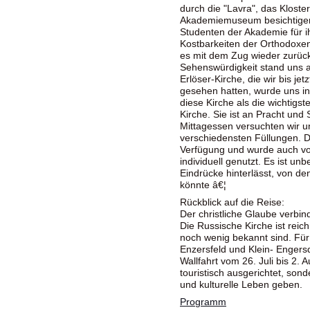
durch die "Lavra", das Kloste
Akademiemuseum besichtigen
Studenten der Akademie für ih
Kostbarkeiten der Orthodoxen
es mit dem Zug wieder zurü
Sehenswürdigkeit stand uns 
Erlöser-Kirche, die wir bis je
gesehen hatten, wurde uns in 
diese Kirche als die wichtigs
Kirche. Sie ist an Pracht un
Mittagessen versuchten wir u
verschiedensten Füllungen. D
Verfügung und wurde auch vo
individuell genutzt. Es ist unb
Eindrücke hinterlässt, von d
könnte â€¦
Rückblick auf die Reise:
Der christliche Glaube verbin
Die Russische Kirche ist reich
noch wenig bekannt sind. Für
Enzersfeld und Klein- Engersd
Wallfahrt vom 26. Juli bis 2. 
touristisch ausgerichtet, sonde
und kulturelle Leben geben.
Programm