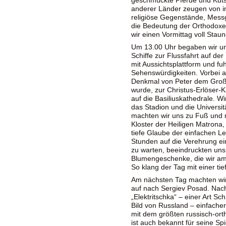
geschmückte Pferde und Kut
anderer Länder zeugen von i
religiöse Gegenstände, Messg
die Bedeutung der Orthodoxe
wir einen Vormittag voll Sta
Um 13.00 Uhr begaben wir u
Schiffe zur Flussfahrt auf de
mit Aussichtsplattform und fu
Sehenswürdigkeiten. Vorbei 
Denkmal von Peter dem Große
wurde, zur Christus-Erlöser-K
auf die Basiliuskathedrale. 
das Stadion und die Universi
machten wir uns zu Fuß und m
Kloster der Heiligen Matrona
tiefe Glaube der einfachen Le
Stunden auf die Verehrung ei
zu warten, beeindruckten uns
Blumengeschenke, die wir am
So klang der Tag mit einer tie
Am nächsten Tag machten wir
auf nach Sergiev Posad. Nach
„Elektritschka“ – einer Art S
Bild von Russland – einfacher
mit dem größten russisch-ort
ist auch bekannt für seine S