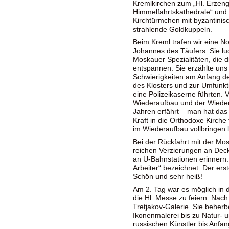
Kremlkirchen zum „Hl. Erzenge
Himmelfahrtskathedrale“ und 
Kirchtürmchen mit byzantinis
strahlende Goldkuppeln.
Beim Kreml trafen wir eine No
Johannes des Täufers. Sie lud
Moskauer Spezialitäten, die d
entspannen. Sie erzählte uns
Schwierigkeiten am Anfang de
des Klosters und zur Umfunkt
eine Polizeikaserne führten. 
Wiederaufbau und der Wiederb
Jahren erfährt – man hat das
Kraft in die Orthodoxe Kirch
im Wiederaufbau vollbringen 
Bei der Rückfahrt mit der Mo
reichen Verzierungen an Dec
an U-Bahnstationen erinnern.
Arbeiter“ bezeichnet. Der ers
Schön und sehr heiß!
Am 2. Tag war es möglich in 
die Hl. Messe zu feiern. Nac
Tretjakov-Galerie. Sie beherb
Ikonenmalerei bis zu Natur- 
russischen Künstler bis Anfa