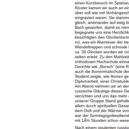
einen Kurzbesuch im Spiel
Kloster kamen wir auch an ein
über voll war mit Vorhänges
eingraviert waren. Sie stamm
gleich, aneinander auf ewig b
Bach geworfen, damit es niem
begegnete uns eine Herzlichke
besichtigten den Glockenturm
m), was ein Abenteuer der be
Wendeltreppen und schmale 
ca. 30 Glocken wurden wir mi
selten erlebt. Zu den Mahlzeit
orthodoxen Hochschule einna
Gerichte wie „Borsch“ (eine R
auch die Ikonenmalschule de
Student zeigte, wie Ikonen g
Diplomarbeit, einer Christusik
Am Abend nahmen wir an der o
russische Gläubige dieses G
verrichten und uns das mehr 
unserer Gruppe Stand gehalte
allem durch spirituellen Ges
dem Duft und der Wärme von
war der Sonntagsgottesdienst,
mit 1Â½ Stunden schon wesen
Nach einem opulenten russis