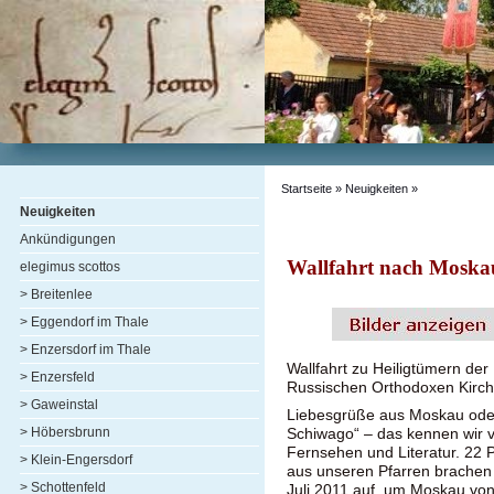
Startseite
»
Neuigkeiten
»
Neuigkeiten
Ankündigungen
Wallfahrt nach Moska
elegimus scottos
> Breitenlee
> Eggendorf im Thale
> Enzersdorf im Thale
Wallfahrt zu Heiligtümern der
> Enzersfeld
Russischen Orthodoxen Kirch
> Gaweinstal
Liebesgrüße aus Moskau ode
> Höbersbrunn
Schiwago“ – das kennen wir 
Fernsehen und Literatur. 22 P
> Klein-Engersdorf
aus unseren Pfarren brachen
> Schottenfeld
Juli 2011 auf, um Moskau von