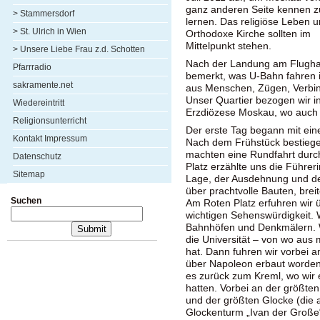
ganz anderen Seite kennen z
> Stammersdorf
lernen. Das religiöse Leben u
> St. Ulrich in Wien
Orthodoxe Kirche sollten im
Mittelpunkt stehen.
> Unsere Liebe Frau z.d. Schotten
Nach der Landung am Flugha
Pfarrradio
bemerkt, was U-Bahn fahren i
sakramente.net
aus Menschen, Zügen, Verbi
Unser Quartier bezogen wir i
Wiedereintritt
Erzdiözese Moskau, wo auch d
Religionsunterricht
Der erste Tag begann mit ein
Kontakt Impressum
Nach dem Frühstück bestiegen
machten eine Rundfahrt durc
Datenschutz
Platz erzählte uns die Führer
Sitemap
Lage, der Ausdehnung und de
über prachtvolle Bauten, brei
Suchen
Am Roten Platz erfuhren wir ü
wichtigen Sehenswürdigkeit. 
Bahnhöfen und Denkmälern. W
die Universität – von wo aus 
hat. Dann fuhren wir vorbei
über Napoleon erbaut worden
es zurück zum Kreml, wo wir
hatten. Vorbei an der größte
und der größten Glocke (die 
Glockenturm „Ivan der Große“