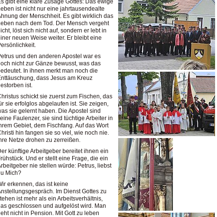
s gibt eine klare Zusage Gottes: Das ewige
eben ist nicht nur eine jahrtausendealte
hnung der Menschheit. Es gibt wirklich das
Leben nach dem Tod. Der Mensch vergeht
icht, löst sich nicht auf, sondern er lebt in
iner neuen Weise weiter. Er bleibt eine
ersönlichkeit.
etrus und den anderen Apostel war es
och nicht zur Gänze bewusst, was das
edeutet. In ihnen merkt man noch die
nttäuschung, dass Jesus am Kreuz
estorben ist.
hristus schickt sie zuerst zum Fischen, das
ür sie erfolglos abgelaufen ist. Sie zeigen,
as sie gelernt haben. Die Apostel sind
eine Faulenzer, sie sind tüchtige Arbeiter in
hrem Gebiet, dem Fischfang. Auf das Wort
hristi hin fangen sie so viel, wie noch nie.
hre Netze drohen zu zerreißen.
er künftige Arbeitgeber bereitet ihnen ein
rühstück. Und er stellt eine Frage, die ein
rbeitgeber nie stellen würde: Petrus, liebst
du Mich?
ir erkennen, das ist keine
nstellungsgespräch. Im Dienst Gottes zu
tehen ist mehr als ein Arbeitsverhältnis,
as geschlossen und aufgelöst wird. Man
eht nicht in Pension. Mit Gott zu leben