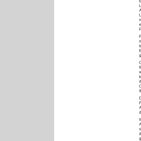
E
L
A
n
e
P
P
n
b
E
g
C
f
w
k
i
C
I
D
F
A
W
A
s
d
g