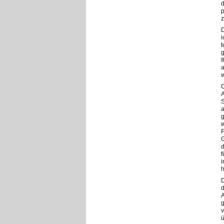
d
p
z
D
i
t
g
I
a
w
C
A
S
a
g
w
F
G
d
f
i
h
D
d
A
g
v