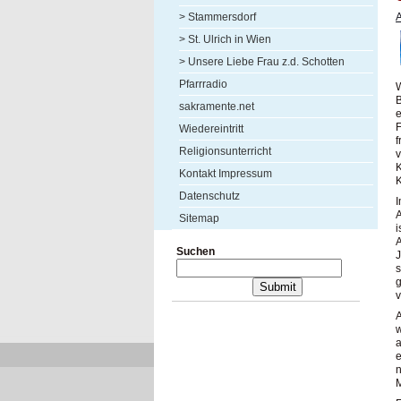
> Stammersdorf
> St. Ulrich in Wien
> Unsere Liebe Frau z.d. Schotten
Pfarrradio
W
sakramente.net
e
F
Wiedereintritt
f
Religionsunterricht
v
K
Kontakt Impressum
K
Datenschutz
I
A
Sitemap
i
A
Suchen
J
s
v
A
w
a
e
n