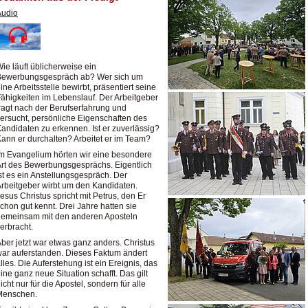
Audio
ie läuft üblicherweise ein
Bewerbungsgespräch ab? Wer sich um
ine Arbeitsstelle bewirbt, präsentiert seine
ähigkeiten im Lebenslauf. Der Arbeitgeber
ragt nach der Berufserfahrung und
ersucht, persönliche Eigenschaften des
andidaten zu erkennen. Ist er zuverlässig?
ann er durchalten? Arbeitet er im Team?
m Evangelium hörten wir eine besondere
rt des Bewerbungsgesprächs. Eigentlich
st es ein Anstellungsgespräch. Der
rbeitgeber wirbt um den Kandidaten.
esus Christus spricht mit Petrus, den Er
chon gut kennt. Drei Jahre hatten sie
gemeinsam mit den anderen Aposteln
erbracht.
ber jetzt war etwas ganz anders. Christus
ar auferstanden. Dieses Faktum ändert
lles. Die Auferstehung ist ein Ereignis, das
ine ganz neue Situation schafft. Das gilt
icht nur für die Apostel, sondern für alle
Menschen.