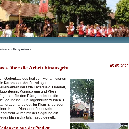
artseite
»
Neuigkeiten
»
05.05.2025
Was über die Arbeit hinausgeht
m Gedenktag des heiligen Florian feierten
ie Kameraden der Freiwilligen
euerwehren der Orte Enzersfeld, Flandorf,
agenbrunn, Königsbrunn und Klein-
ngersdorf in den Pfarrgemeinden die
eilige Messe. Für Hagenbrunn wurden 8
ameraden angelobt, für Klein-Engersdorf
iner. In den Dienst der Feuerwehr
nzersfeld wurde mit der Segnung ein
eues Mannschaftsfahrzeug gestellt.
Gedanken aus der Predigt