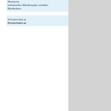
Messtexte
individuellen Bibelleseplan erstellen
Bibellexikon
Schottenobst.at
Klosterladen.at