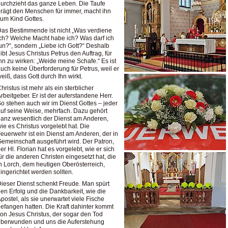
urchzieht das ganze Leben. Die Taufe
rägt den Menschen für immer, macht ihn
um Kind Gottes.
as Bestimmende ist nicht „Was verdiene
ch? Welche Macht habe ich? Was darf ich
un?“, sondern „Liebe ich Gott?“ Deshalb
ibt Jesus Christus Petrus den Auftrag, für
hn zu wirken: „Weide meine Schafe.“ Es ist
uch keine Überforderung für Petrus, weil er
eiß, dass Gott durch Ihn wirkt.
hristus ist mehr als ein sterblicher
rbeitgeber. Er ist der auferstandene Herr.
o stehen auch wir im Dienst Gottes – jeder
uf seine Weise, mehrfach. Dazu gehört
anz wesentlich der Dienst am Anderen,
ie es Christus vorgelebt hat. Die
euerwehr ist ein Dienst am Anderen, der in
emeinschaft ausgeführt wird. Der Patron,
er Hl. Florian hat es vorgelebt, wie er sich
ür die anderen Christen eingesetzt hat, die
n Lorch, dem heutigen Oberösterreich,
ingerichtet werden sollten.
ieser Dienst schenkt Freude. Man spürt
en Erfolg und die Dankbarkeit, wie die
postel, als sie unerwartet viele Fische
efangen hatten. Die Kraft dahinter kommt
on Jesus Christus, der sogar den Tod
überwunden und uns die Auferstehung