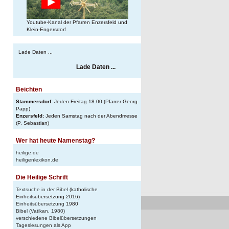
Youtube-Kanal der Pfarren Enzersfeld und
Klein-Engersdorf
Lade Daten ...
Lade Daten ...
Beichten
Stammersdorf:
Jeden Freitag 18.00 (Pfarrer Georg
Papp)
Enzersfeld:
Jeden Samstag nach der Abendmesse
(P. Sebastian)
Wer hat heute Namenstag?
heilige.de
heiligenlexikon.de
Die Heilige Schrift
Textsuche in der Bibel
(katholische
Einheitsübersetzung 2016)
Einheitsübersetzung
1980
Bibel (Vatikan, 1980)
verschiedene Bibelübersetzungen
Tageslesungen als App