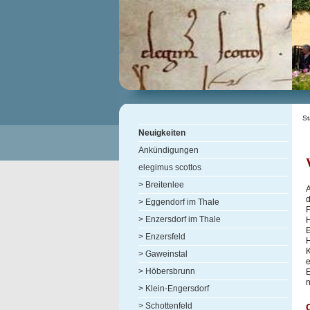
St
Neuigkeiten
Ankündigungen
elegimus scottos
> Breitenlee
A
d
> Eggendorf im Thale
F
> Enzersdorf im Thale
H
E
> Enzersfeld
H
K
> Gaweinstal
e
> Höbersbrunn
E
n
> Klein-Engersdorf
> Schottenfeld