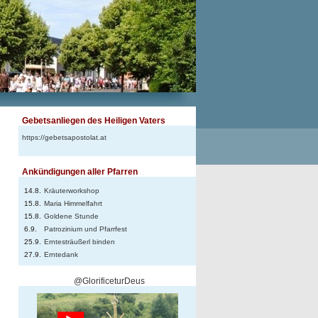
Gebetsanliegen des Heiligen Vaters
https://gebetsapostolat.at
Ankündigungen aller Pfarren
14.8.
Kräuterworkshop
15.8.
Maria Himmelfahrt
15.8.
Goldene Stunde
6.9.
Patrozinium und Pfarrfest
25.9.
Erntesträußerl binden
27.9.
Erntedank
@GlorificeturDeus