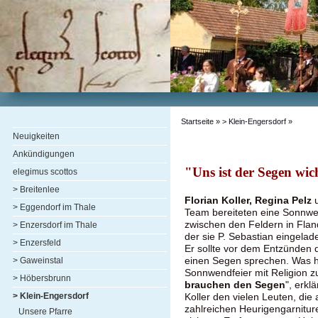
Startseite
»
> Klein-Engersdorf
»
Neuigkeiten
Ankündigungen
"Uns ist der Segen wic
elegimus scottos
> Breitenlee
Florian Koller, Regina Pelz
u
> Eggendorf im Thale
Team bereiteten eine Sonnwe
zwischen den Feldern in Fland
> Enzersdorf im Thale
der sie P. Sebastian eingelad
> Enzersfeld
Er sollte vor dem Entzünden 
einen Segen sprechen. Was h
> Gaweinstal
Sonnwendfeier mit Religion zu
> Höbersbrunn
brauchen den Segen
", erklä
> Klein-Engersdorf
Koller den vielen Leuten, die
zahlreichen Heurigengarnitur
Unsere Pfarre