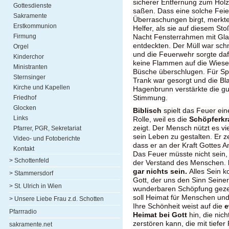
sicherer Entfernung zum Hol
Gottesdienste
saßen. Dass eine solche Feie
Sakramente
Überraschungen birgt, merkte
Erstkommunion
Helfer, als sie auf diesem St
Firmung
Nacht Fensterrahmen mit Gl
entdeckten. Der Müll war schn
Orgel
und die Feuerwehr sorgte daf
Kinderchor
keine Flammen auf die Wiese
Ministranten
Büsche überschlugen. Für Sp
Sternsinger
Trank war gesorgt und die Bl
Kirche und Kapellen
Hagenbrunn verstärkte die gu
Stimmung.
Friedhof
Glocken
Biblisch
spielt das Feuer ei
Links
Rolle, weil es die
Schöpferkr
zeigt. Der Mensch nützt es vie
Pfarrer, PGR, Sekretariat
sein Leben zu gestalten. Er ze
Video- und Fotoberichte
dass er an der Kraft Gottes An
Kontakt
Das Feuer müsste nicht sein,
> Schottenfeld
der Verstand des Menschen.
gar nichts sein.
Alles Sein 
> Stammersdorf
Gott, der uns den Sinn Seiner
> St. Ulrich in Wien
wunderbaren Schöpfung gezei
soll Heimat für Menschen und 
> Unsere Liebe Frau z.d. Schotten
Ihre Schönheit weist auf die
e
Pfarrradio
Heimat bei Gott
hin, die nich
zerstören kann, die mit tiefe
sakramente.net