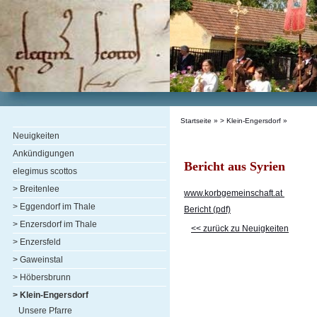
Startseite
»
> Klein-Engersdorf
»
Neuigkeiten
Ankündigungen
Bericht aus Syrien
elegimus scottos
> Breitenlee
www.korbgemeinschaft.at
> Eggendorf im Thale
Bericht (pdf)
> Enzersdorf im Thale
<< zurück zu Neuigkeiten
> Enzersfeld
> Gaweinstal
> Höbersbrunn
> Klein-Engersdorf
Unsere Pfarre