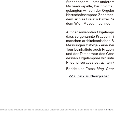
Stephansdom, unter anderem 
Michaelskapelle, Bartholomäu
gelangten wir von der Orgel
Herrschaftsempore Zehetner k
dem sich seit relativ kurzer Z
dem Wien Museum befinden
Auf der erwähnten Orgelempo
dass so genannte Krabben - i
manchen architektonischen B
Messungen zufolge - eine Wi
Tour beinhaltete auch Fragen
und der Temperatur des Ges
dessen Orgelempore wir unte
Friedrichsgrabes betrachten 
Bericht und Fotos:
Mag. Georg
<< zurück zu Neuigkeiten
nkorporierte Pfarren der Benediktinerabtei Unserer Lieben Frau zu den Schotten in Wien
Kontakt