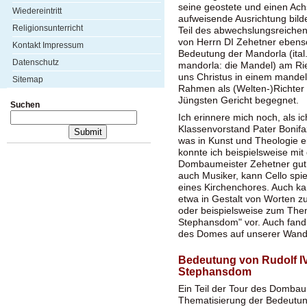
seine geostete und einen Ac
Wiedereintritt
aufweisende Ausrichtung bild
Religionsunterricht
Teil des abwechslungsreichen
von Herrn DI Zehetner ebens
Kontakt Impressum
Bedeutung der Mandorla (ital.
Datenschutz
mandorla: die Mandel) am Ri
uns Christus in einem mande
Sitemap
Rahmen als (Welten-)Richter
Jüngsten Gericht begegnet.
Suchen
Ich erinnere mich noch, als i
Klassenvorstand Pater Bonifa
was in Kunst und Theologie e
konnte ich beispielsweise m
Dombaumeister Zehetner gut f
auch Musiker, kann Cello spie
eines Kirchenchores. Auch k
etwa in Gestalt von Worten
oder beispielsweise zum The
Stephansdom" vor. Auch fand
des Domes auf unserer Wan
Bedeutung von Rudolf IV.
Stephansdom
Ein Teil der Tour des Dombau
Thematisierung der Bedeutung