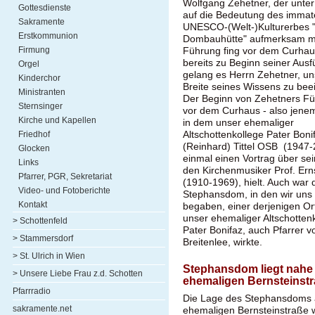
Wolfgang Zehetner, der unte
Gottesdienste
auf die Bedeutung des immate
Sakramente
UNESCO-(Welt-)Kulturerbes 
Erstkommunion
Dombauhütte" aufmerksam m
Firmung
Führung fing vor dem Curhau
bereits zu Beginn seiner Aus
Orgel
gelang es Herrn Zehetner, un
Kinderchor
Breite seines Wissens zu bee
Ministranten
Der Beginn von Zehetners F
Sternsinger
vor dem Curhaus - also jene
Kirche und Kapellen
in dem unser ehemaliger
Altschottenkollege Pater Boni
Friedhof
(Reinhard) Tittel OSB (1947
Glocken
einmal einen Vortrag über sei
Links
den Kirchenmusiker Prof. Ernst
Pfarrer, PGR, Sekretariat
(1910-1969), hielt. Auch war 
Video- und Fotoberichte
Stephansdom, in den wir uns 
Kontakt
begaben, einer derjenigen Or
unser ehemaliger Altschotten
> Schottenfeld
Pater Bonifaz, auch Pfarrer v
> Stammersdorf
Breitenlee, wirkte.
> St. Ulrich in Wien
Stephansdom liegt nahe
> Unsere Liebe Frau z.d. Schotten
ehemaligen Bernsteinst
Pfarrradio
Die Lage des Stephansdoms 
sakramente.net
ehemaligen Bernsteinstraße 