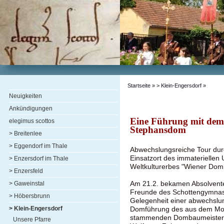
Startseite
»
> Klein-Engersdorf
»
Neuigkeiten
Ankündigungen
Eine Führung mit de
elegimus scottos
Stephansdom
> Breitenlee
> Eggendorf im Thale
Abwechslungsreiche Tour du
Einsatzort des immaterielle
> Enzersdorf im Thale
Weltkulturerbes "Wiener Dom
> Enzersfeld
Am 21.2. bekamen Absolvent
> Gaweinstal
Freunde des Schottengymnas
> Höbersbrunn
Gelegenheit einer abwechslu
> Klein-Engersdorf
Domführung des aus dem Mos
stammenden Dombaumeister
Unsere Pfarre