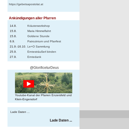
https://gebetsapostolat.at
Ankündigungen aller Pfarren
14.8.
Kräuterworkshop
15.8.
Maria Himmelfahrt
15.8.
Goldene Stunde
6.9.
Patrozinium und Pfarrfest
21.9.-16.10.
Le+O Sammlung
25.9.
Erntesträußerl binden
n
27.9.
Erntedank
@GlorificeturDeus
Youtube-Kanal der Pfarren Enzersfeld und
Klein-Engersdorf
Lade Daten ...
Lade Daten ...