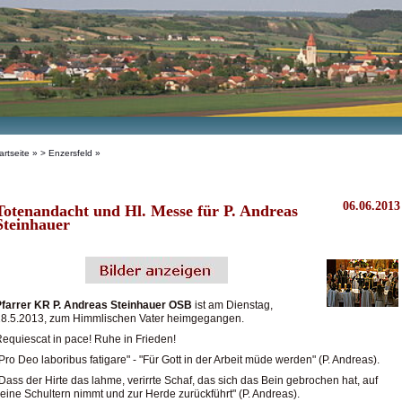
artseite
»
> Enzersfeld
»
06.06.2013
Totenandacht und Hl. Messe für P. Andreas
Steinhauer
Pfarrer KR P. Andreas Steinhauer OSB
ist am Dienstag,
28.5.2013, zum Himmlischen Vater heimgegangen.
equiescat in pace! Ruhe in Frieden!
Pro Deo laboribus fatigare" - "Für Gott in der Arbeit müde werden" (P. Andreas).
Dass der Hirte das lahme, verirrte Schaf, das sich das Bein gebrochen hat, auf
eine Schultern nimmt und zur Herde zurückführt" (P. Andreas).