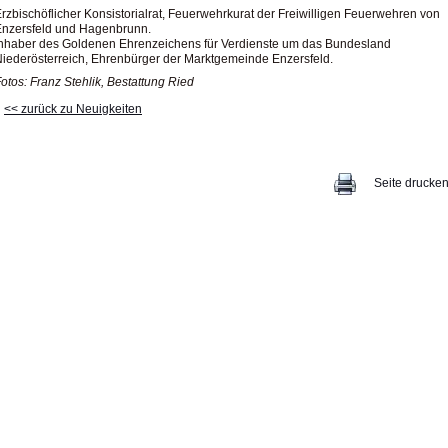
rzbischöflicher Konsistorialrat, Feuerwehrkurat der Freiwilligen Feuerwehren von
Enzersfeld und Hagenbrunn.
nhaber des Goldenen Ehrenzeichens für Verdienste um das Bundesland
iederösterreich, Ehrenbürger der Marktgemeinde Enzersfeld.
otos: Franz Stehlik, Bestattung Ried
<< zurück zu Neuigkeiten
Seite drucke