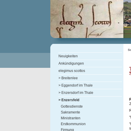
St
Neuigkeiten
Ankündigungen
elegimus scottos
> Breitenlee
> Eggendorf im Thale
> Enzersdorf im Thale
> Enzersfeld
Gottesdienste
R
Sakramente
"
Ministranten
"
Erstkommunion
s
Firmung