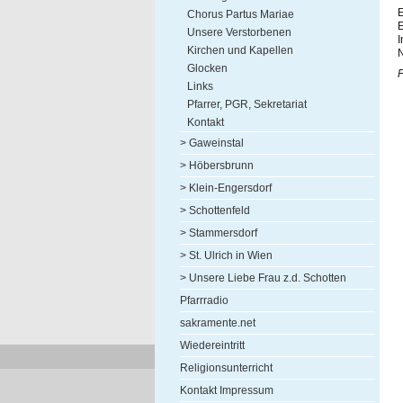
E
Chorus Partus Mariae
Unsere Verstorbenen
I
Kirchen und Kapellen
N
Glocken
F
Links
Pfarrer, PGR, Sekretariat
Kontakt
> Gaweinstal
> Höbersbrunn
> Klein-Engersdorf
> Schottenfeld
> Stammersdorf
> St. Ulrich in Wien
> Unsere Liebe Frau z.d. Schotten
Pfarrradio
sakramente.net
Wiedereintritt
Religionsunterricht
Kontakt Impressum