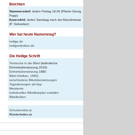
Beichten
Stammersdorf:
Jeden Freitag 18.00 (Pfarrer Georg
Papp)
Enzersfeld:
Jeden Samstag nach der Abendmesse
(P. Sebastian)
Wer hat heute Namenstag?
heilige.de
heiligenlexikon.de
Die Heilige Schrift
Textsuche in der Bibel
(katholische
Einheitsübersetzung 2016)
Einheitsübersetzung
1980
Bibel (Vatikan, 1980)
verschiedene Bibelübersetzungen
Tageslesungen als App
Messtexte
individuellen Bibelleseplan erstellen
Bibellexikon
Schottenobst.at
Klosterladen.at