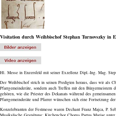
Visitation durch Weihbischof Stephan Turnovszky in E
Hl. Messe in Enzersfeld mit seiner Exzellenz Dipl.-Ing. Mag. St
Der Weihbischof strich in seinen Predigten heraus, dass wir als 
Pfarrgemeinderäte, sondern auch Treffen mit den Bürgermeistern d
gehören, wie die Priester des Dekanats während des gemeinsamen 
Pfarrgemeinderäte und Pfarrer wünschen sich eine Fortsetzung de
Konzelebranten der Festmesse waren Dechant Franz Majca, P. Seba
Musikalische Gestaltung: Kirchenchor Chorus Partus Mariae unte