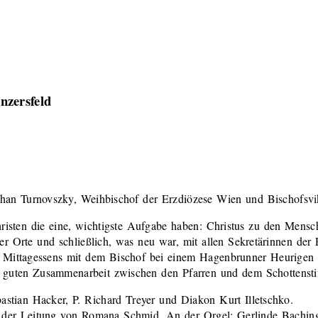
nzersfeld
ephan Turnovszky, Weihbischof der Erzdiözese Wien und Bischofsvi
Christen die eine, wichtigste Aufgabe haben: Christus zu den Men
er Orte und schließlich, was neu war, mit allen Sekretärinnen de
Mittagessens mit dem Bischof bei einem Hagenbrunner Heurigen bet
r guten Zusammenarbeit zwischen den Pfarren und dem Schottensti
stian Hacker, P. Richard Treyer und Diakon Kurt Illetschko.
r der Leitung von Romana Schmid. An der Orgel: Gerlinde Bachin