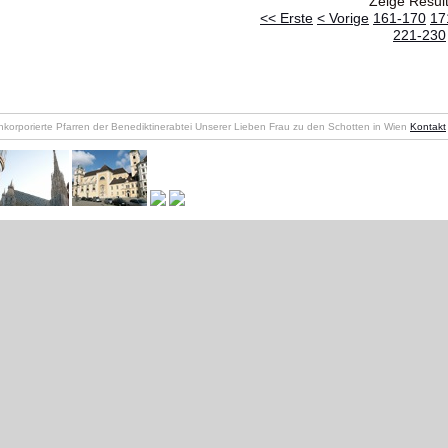
Zeige Resul
<< Erste
< Vorige
161-170
17
221-230
nkorporierte Pfarren der Benediktinerabtei Unserer Lieben Frau zu den Schotten in Wien
Kontakt