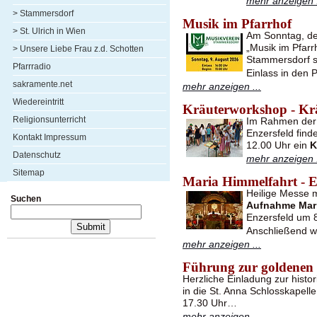
mehr anzeigen .
> Stammersdorf
Musik im Pfarrhof
> St. Ulrich in Wien
Am Sonntag, de
„Musik im Pfarr
> Unsere Liebe Frau z.d. Schotten
Stammersdorf st
Pfarrradio
Einlass in den 
sakramente.net
mehr anzeigen ...
Wiedereintritt
Kräuterworkshop - Kr
Religionsunterricht
Im Rahmen der 
Enzersfeld find
Kontakt Impressum
12.00 Uhr ein
K
Datenschutz
mehr anzeigen .
Sitemap
Maria Himmelfahrt - E
Heilige Messe 
Suchen
Aufnahme Mari
Enzersfeld um 8
Anschließend w
mehr anzeigen ...
Führung zur goldenen
Herzliche Einladung zur hist
in die St. Anna Schlosskapel
17.30 Uhr…
mehr anzeigen ...