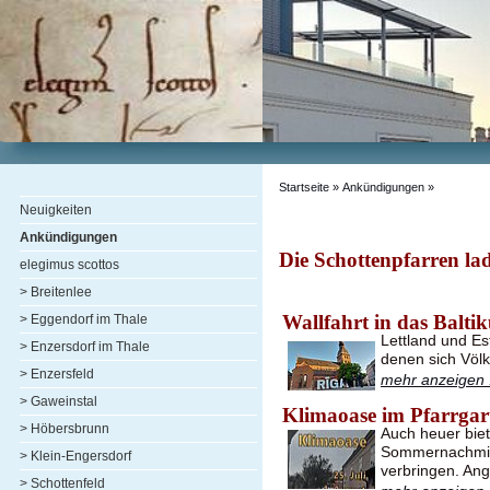
Startseite
» Ankündigungen »
Neuigkeiten
Ankündigungen
Die Schottenpfarren lad
elegimus scottos
> Breitenlee
Wallfahrt in das Balti
> Eggendorf im Thale
Lettland und Es
> Enzersdorf im Thale
denen sich Völ
> Enzersfeld
mehr anzeigen .
> Gaweinstal
Klimaoase im Pfarrgar
> Höbersbrunn
Auch heuer biet
Sommernachmitt
> Klein-Engersdorf
verbringen. A
> Schottenfeld