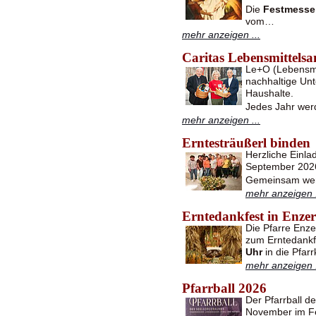
Die
Festmesse
vom…
mehr anzeigen ...
Caritas Lebensmittel
Le+O (Lebensmit
nachhaltige Unt
Haushalte.
Jedes Jahr wer
mehr anzeigen ...
Erntesträußerl binden
Herzliche Einl
September 2026
Gemeinsam werd
mehr anzeigen .
Erntedankfest in Enzer
Die Pfarre Enze
zum Erntedank
Uhr
in die Pfar
mehr anzeigen .
Pfarrball 2026
Der Pfarrball d
November im Fe