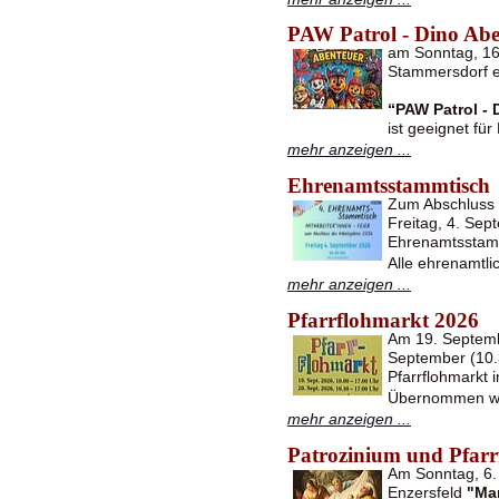
PAW Patrol - Dino Abe
am Sonntag, 16.
Stammersdorf e
“PAW Patrol - 
ist geeignet fü
mehr anzeigen ...
Ehrenamtsstammtisch
Zum Abschluss d
Freitag, 4. Se
Ehrenamtsstam
Alle ehrenamtli
mehr anzeigen ...
Pfarrflohmarkt 2026
Am 19. Septemb
September (10.3
Pfarrflohmarkt i
Übernommen w
mehr anzeigen ...
Patrozinium und Pfarrf
Am Sonntag, 6. 
Enzersfeld
"Ma