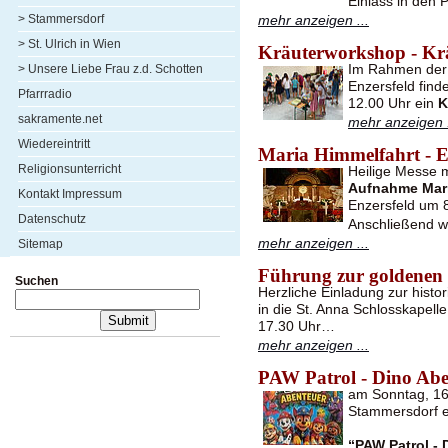
Einlass in den 
> Stammersdorf
mehr anzeigen ...
> St. Ulrich in Wien
Kräuterworkshop - Kr
Im Rahmen der 
> Unsere Liebe Frau z.d. Schotten
Enzersfeld find
Pfarrradio
12.00 Uhr ein
K
sakramente.net
mehr anzeigen .
Wiedereintritt
Maria Himmelfahrt - E
Religionsunterricht
Heilige Messe 
Aufnahme Mari
Kontakt Impressum
Enzersfeld um 8
Datenschutz
Anschließend w
mehr anzeigen ...
Sitemap
Führung zur goldenen
Suchen
Herzliche Einladung zur hist
in die St. Anna Schlosskapel
17.30 Uhr…
mehr anzeigen ...
PAW Patrol - Dino Abe
am Sonntag, 16.
Stammersdorf e
“PAW Patrol - 