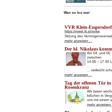
Was so los war:
VVR Klein-Engersdorf
https://meet.jit.si/vvrke
Sitzung des Vermögensverwal
mehr anzeigen ...
Der hl. Nikolaus kom
Am 04. und 05. 
zwischen
14.00 – 17.30 
...
... vielleicht s
mehr anzeigen ...
Tag der offenen Tür 
Rosenkranz
Wir beten wöche
bißchen in Verg
uns mit einem 
mehr anzeigen .