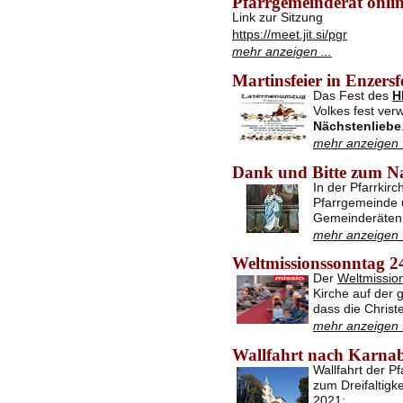
Pfarrgemeinderat onli
Link zur Sitzung
https://meet.jit.si/pgr
mehr anzeigen ...
Martinsfeier in Enzersf
Das Fest des
H
Volkes fest verw
Nächstenliebe
mehr anzeigen .
Dank und Bitte zum Na
In der Pfarrkirc
Pfarrgemeinde 
Gemeinderäten 
mehr anzeigen .
Weltmissionssonntag 2
Der
Weltmissio
Kirche auf der g
dass die Chris
mehr anzeigen .
Wallfahrt nach Karna
Wallfahrt der P
zum Dreifaltigk
2021: