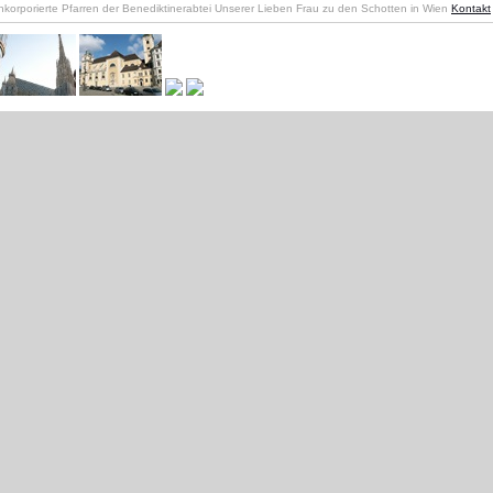
nkorporierte Pfarren der Benediktinerabtei Unserer Lieben Frau zu den Schotten in Wien
Kontakt