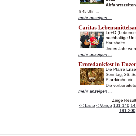
Abfahrtszeite
…
8.45 Uhr
mehr anzeigen ...
Caritas Lebensmittel
Le+O (Lebensmit
nachhaltige Unt
Haushalte.
Jedes Jahr wer
mehr anzeigen ...
Erntedankfest in Enzer
Die Pfarre Enze
Sonntag, 26. S
Pfarrkirche ein.
Die vorbereite
mehr anzeigen ...
Zeige Resul
<< Erste
< Vorige
131-140
14
191-200