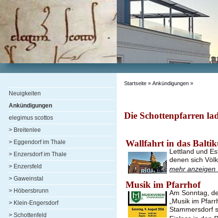
Startseite
» Ankündigungen »
Neuigkeiten
Ankündigungen
Die Schottenpfarren lad
elegimus scottos
> Breitenlee
Wallfahrt in das Balti
> Eggendorf im Thale
Lettland und Es
> Enzersdorf im Thale
denen sich Völ
> Enzersfeld
mehr anzeigen .
> Gaweinstal
Musik im Pfarrhof
> Höbersbrunn
Am Sonntag, de
„Musik im Pfarr
> Klein-Engersdorf
Stammersdorf st
> Schottenfeld