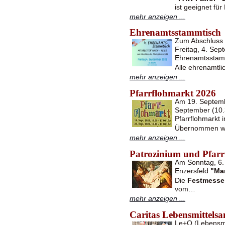
ist geeignet fü
mehr anzeigen ...
Ehrenamtsstammtisch
Zum Abschluss d
Freitag, 4. Se
Ehrenamtsstam
Alle ehrenamtli
mehr anzeigen ...
Pfarrflohmarkt 2026
Am 19. Septemb
September (10.3
Pfarrflohmarkt i
Übernommen w
mehr anzeigen ...
Patrozinium und Pfarrf
Am Sonntag, 6. 
Enzersfeld
"Ma
Die
Festmesse
vom…
mehr anzeigen ...
Caritas Lebensmittel
Le+O (Lebensmit