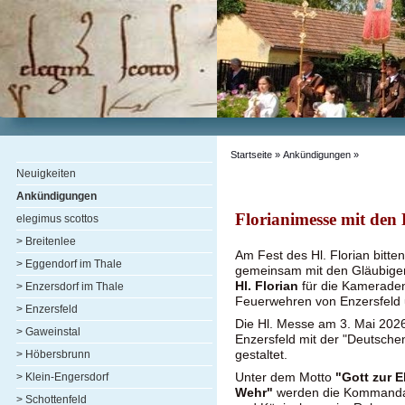
Startseite
»
Ankündigungen
»
Neuigkeiten
Ankündigungen
Florianimesse mit den
elegimus scottos
> Breitenlee
Am Fest des Hl. Florian bitt
> Eggendorf im Thale
gemeinsam mit den Gläubige
Hl. Florian
für die Kameraden 
> Enzersdorf im Thale
Feuerwehren von Enzersfeld 
> Enzersfeld
Die Hl. Messe am 3. Mai 202
> Gaweinstal
Enzersfeld mit der "Deutsche
gestaltet.
> Höbersbrunn
Unter dem Motto
"Gott zur 
> Klein-Engersdorf
Wehr"
werden die Kommandan
> Schottenfeld