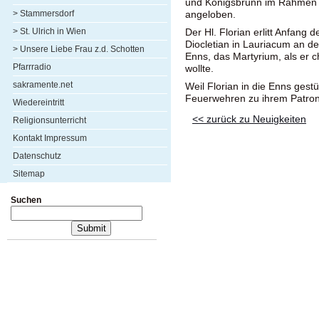
und Königsbrunn im Rahmen 
> Stammersdorf
angeloben.
> St. Ulrich in Wien
Der Hl. Florian erlitt Anfang
Diocletian in Lauriacum an de
> Unsere Liebe Frau z.d. Schotten
Enns, das Martyrium, als er c
Pfarrradio
wollte.
sakramente.net
Weil Florian in die Enns gest
Feuerwehren zu ihrem Patron
Wiedereintritt
<< zurück zu Neuigkeiten
Religionsunterricht
Kontakt Impressum
Datenschutz
Sitemap
Suchen