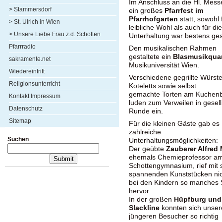
Im Anschluss an die Hl. Mess
> Stammersdorf
ein großes
Pfarrfest im
Pfarrhofgarten
statt, sowohl 
> St. Ulrich in Wien
leibliche Wohl als auch für die
> Unsere Liebe Frau z.d. Schotten
Unterhaltung war bestens ges
Pfarrradio
Den musikalischen Rahmen
gestaltete ein
Blasmusikquar
sakramente.net
Musikuniversität Wien.
Wiedereintritt
Verschiedene gegrillte Würste
Religionsunterricht
Koteletts sowie selbst
gemachte Torten am Kuchenb
Kontakt Impressum
luden zum Verweilen in gesell
Datenschutz
Runde ein.
Sitemap
Für die kleinen Gäste gab es
zahlreiche
Suchen
Unterhaltungsmöglichkeiten:
Der geübte
Zauberer Alfred
ehemals Chemieprofessor a
Schottengymnasium, rief mit 
spannenden Kunststücken nic
bei den Kindern so manches
hervor.
In der großen
Hüpfburg und 
Slackline
konnten sich unser
jüngeren Besucher so richtig