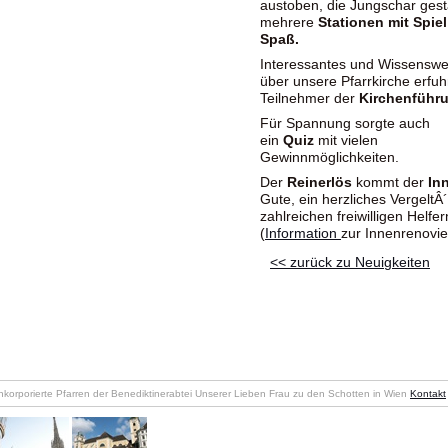
austoben, die Jungschar gest
mehrere
Stationen mit Spie
Spaß.
Interessantes und Wissenswe
über unsere Pfarrkirche erfuh
Teilnehmer der
Kirchenführ
Für Spannung sorgte auch
ein
Quiz
mit vielen
Gewinnmöglichkeiten.
Der
Reinerlös
kommt der
In
Gute, ein herzliches VergeltÂ
zahlreichen freiwilligen Helfer
(
Information
zur Innenrenovie
<< zurück zu Neuigkeiten
nkorporierte Pfarren der Benediktinerabtei Unserer Lieben Frau zu den Schotten in Wien
Kontakt