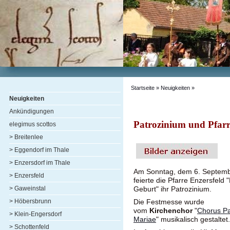
Startseite
»
Neuigkeiten
»
Neuigkeiten
Ankündigungen
Patrozinium und Pfarrf
elegimus scottos
> Breitenlee
> Eggendorf im Thale
> Enzersdorf im Thale
Am Sonntag, dem 6. Septem
> Enzersfeld
feierte die Pfarre Enzersfeld 
> Gaweinstal
Geburt" ihr Patrozinium.
> Höbersbrunn
Die Festmesse wurde
vom
Kirchenchor
"
Chorus Pa
> Klein-Engersdorf
Mariae
" musikalisch gestaltet.
> Schottenfeld