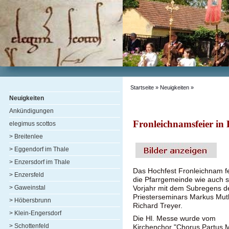
Startseite
»
Neuigkeiten
»
Neuigkeiten
Ankündigungen
Fronleichnamsfeier in 
elegimus scottos
> Breitenlee
> Eggendorf im Thale
> Enzersdorf im Thale
Das Hochfest Fronleichnam fe
> Enzersfeld
die Pfarrgemeinde wie auch 
> Gaweinstal
Vorjahr mit dem Subregens d
Priesterseminars Markus Mut
> Höbersbrunn
Richard Treyer.
> Klein-Engersdorf
Die Hl. Messe wurde vom
> Schottenfeld
Kirchenchor "Chorus Partus 