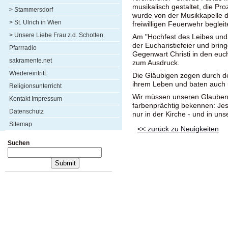
musikalisch gestaltet, die Pr
> Stammersdorf
wurde von der Musikkapelle 
> St. Ulrich in Wien
freiwilligen Feuerwehr begleit
> Unsere Liebe Frau z.d. Schotten
Am "Hochfest des Leibes und B
der Eucharistiefeier und brin
Pfarrradio
Gegenwart Christi in den euc
sakramente.net
zum Ausdruck.
Wiedereintritt
Die Gläubigen zogen durch de
ihrem Leben und baten auch u
Religionsunterricht
Wir müssen unseren Glauben 
Kontakt Impressum
farbenprächtig bekennen: Jesus
Datenschutz
nur in der Kirche - und in un
Sitemap
<< zurück zu Neuigkeiten
Suchen