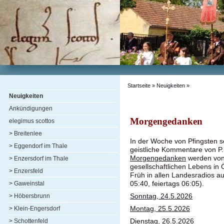
Startseite
»
Neuigkeiten
»
Neuigkeiten
Ankündigungen
Morgengedanken
elegimus scottos
> Breitenlee
In der Woche von Pfingsten 
> Eggendorf im Thale
geistliche Kommentare von P
Morgengedanken
werden von 
> Enzersdorf im Thale
gesellschaftlichen Lebens in 
> Enzersfeld
Früh in allen Landesradios 
05:40, feiertags 06:05).
> Gaweinstal
Sonntag, 24.5.2026
> Höbersbrunn
Montag, 25.5.2026
> Klein-Engersdorf
Dienstag, 26.5.2026
> Schottenfeld