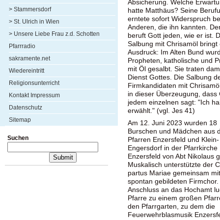
Absicherung. Welche Erwart
> Stammersdorf
hatte Matthäus? Seine Beruf
erntete sofort Widerspruch be
> St. Ulrich in Wien
Anderen, die ihn kannten. D
> Unsere Liebe Frau z.d. Schotten
beruft Gott jeden, wie er ist. 
Salbung mit Chrisamöl bringt
Pfarrradio
Ausdruck: Im Alten Bund wur
sakramente.net
Propheten, katholische und Pr
mit Öl gesalbt. Sie traten dam
Wiedereintritt
Dienst Gottes. Die Salbung d
Religionsunterricht
Firmkandidaten mit Chrisamöl
in dieser Überzeugung, dass 
Kontakt Impressum
jedem einzelnen sagt: "Ich ha
Datenschutz
erwählt." (vgl. Jes 41)
Sitemap
Am 12. Juni 2023 wurden 18
Burschen und Mädchen aus 
Suchen
Pfarren Enzersfeld und Klein-
Engersdorf in der Pfarrkirche
Enzersfeld von Abt Nikolaus g
Muskalisch unterstützte der 
partus Mariae gemeinsam mi
spontan gebildeten Firmchor.
Anschluss an das Hochamt lu
Pfarre zu einem großen Pfarr
den Pfarrgarten, zu dem die
Feuerwehrblasmusik Enzersf