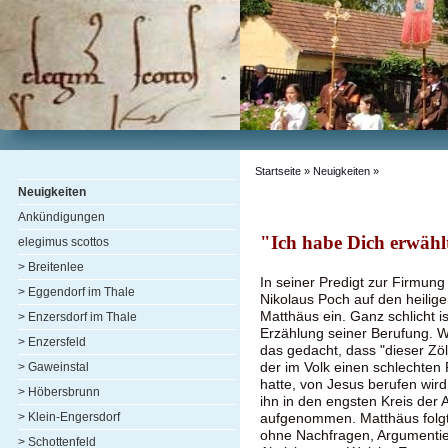
Startseite
»
Neuigkeiten
»
Neuigkeiten
Ankündigungen
"Ich habe Dich erwähl
elegimus scottos
> Breitenlee
In seiner Predigt zur Firmung
> Eggendorf im Thale
Nikolaus Poch auf den heilig
Matthäus ein. Ganz schlicht is
> Enzersdorf im Thale
Erzählung seiner Berufung. W
> Enzersfeld
das gedacht, dass "dieser Zöl
der im Volk einen schlechten 
> Gaweinstal
hatte, von Jesus berufen wird
> Höbersbrunn
ihn in den engsten Kreis der 
> Klein-Engersdorf
aufgenommen. Matthäus folg
ohne Nachfragen, Argumentie
> Schottenfeld