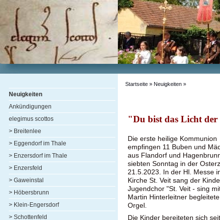
Startseite
»
Neuigkeiten
»
Neuigkeiten
Ankündigungen
"Du bist das Licht der
elegimus scottos
> Breitenlee
Die erste heilige Kommunion
> Eggendorf im Thale
empfingen 11 Buben und Mä
aus Flandorf und Hagenbrun
> Enzersdorf im Thale
siebten Sonntag in der Oster
> Enzersfeld
21.5.2023. In der Hl. Messe i
Kirche St. Veit sang der Kind
> Gaweinstal
Jugendchor "St. Veit - sing mit
> Höbersbrunn
Martin Hinterleitner begleitete
> Klein-Engersdorf
Orgel.
> Schottenfeld
Die Kinder bereiteten sich se