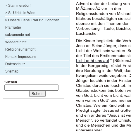
Advent unter der Leitung von
> Stammersdorf
MiÄ‡anoviÄ‡ vor. In den
> St. Ulrich in Wien
Religionsstunden von Michae
Blahous beschäftigten sie sic
> Unsere Liebe Frau z.d. Schotten
ebenso mit den Themen der
Pfarrradio
Vorbereitung - Taufe, Beichte,
Eucharistie.
sakramente.net
Die Kinder begleitete die Ver
Wiedereintritt
Jesu an Seine Jünger, dass s
Religionsunterricht
Licht der Welt sein werden. S
der Titel des Erstkommuionsli
Kontakt Impressum
Licht geht uns auf
." (Bücken/
Datenschutz
In der Bergpredigt rüstet Er si
ihre Berufung in der Welt, da
Sitemap
Evangelium weiterzugeben. D
Jünger leuchten in der Finster
Suchen
Christus durch sie leuchtet. I
Glaubensbekenntnis beten wir
von Gott, Licht vom Licht, wa
vom wahren Gott" und meine
Christus. Wie ein Kind währe
Predigt sagte "Jesus ist Gott
und ein anderes "Jesus ist wir
Mensch", so verbindet Christ
und die Menschen und die M
untereinander.