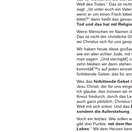
Welt des Todes.“ Das ist nic
sagt: „Ist unter euch ein Vat
wenn er um einen Fisch bitte
bittet?“ dann heißt das genau
Tod und das hat mit Religio
Wenn Menschen im Namen der
Das ist nicht der christliche
wo Christus sich für uns geopf
Wir haben heute diese großar
wie ein alter echter Jude, mit
man sagen: „Und vierzigâ€¦ u
zehn bleiben wir dann stehen
kommtâ€™s auf jeden einzeln
fürbittende Gebet, das für an
Was das
fürbittende Gebet
b
Jesu Christi, der für uns eing
Ich glaube, das müssen wir 
Kreuz hindurch, durch das Lei
auch ganz plötzlich, Christus
Welt mit sich erlöst. Und das
sondern die Auferstehung
,
Noch ein letztes: Wie sollen w
gibt drei Punkte:
mit dem He
Leben
.“ Mit dem Herzen bere