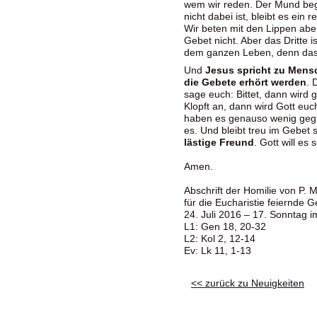
wem wir reden. Der Mund beg
nicht dabei ist, bleibt es ein
Wir beten mit den Lippen abe
Gebet nicht. Aber das Dritte i
dem ganzen Leben, denn das i
Und
Jesus spricht zu Mensc
die Gebete erhört werden
. 
sage euch: Bittet, dann wird 
Klopft an, dann wird Gott euc
haben es genauso wenig gegla
es. Und bleibt treu im Gebet 
lästige Freund
. Gott will es
Amen.
Abschrift der Homilie von P. 
für die Eucharistie feiernde 
24. Juli 2016 – 17. Sonntag 
L1: Gen 18, 20-32
L2: Kol 2, 12-14
Ev: Lk 11, 1-13
<< zurück zu Neuigkeiten