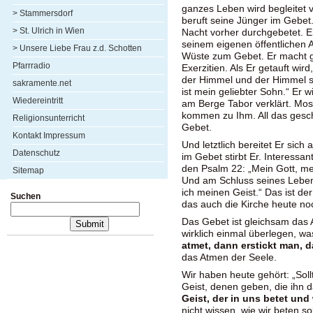
ganzes Leben wird begleitet 
> Stammersdorf
beruft seine Jünger im Gebet.
> St. Ulrich in Wien
Nacht vorher durchgebetet. E
seinem eigenen öffentlichen Auf
> Unsere Liebe Frau z.d. Schotten
Wüste zum Gebet. Er macht 
Pfarrradio
Exerzitien. Als Er getauft wird,
der Himmel und der Himmel s
sakramente.net
ist mein geliebter Sohn.“ Er 
Wiedereintritt
am Berge Tabor verklärt. Mos
kommen zu Ihm. All das gesch
Religionsunterricht
Gebet.
Kontakt Impressum
Und letztlich bereitet Er sic
Datenschutz
im Gebet stirbt Er. Interessa
den Psalm 22: „Mein Gott, me
Sitemap
Und am Schluss seines Lebens
ich meinen Geist.“ Das ist d
Suchen
das auch die Kirche heute no
Das Gebet ist gleichsam das 
wirklich einmal überlegen, w
atmet, dann erstickt man, 
das Atmen der Seele.
Wir haben heute gehört: „Soll
Geist, denen geben, die ihn d
Geist, der in uns betet und 
nicht wissen, wie wir beten so