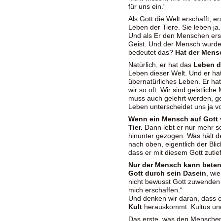
für uns ein.“
Als Gott die Welt erschafft, er
Leben der Tiere. Sie leben ja.
Und als Er den Menschen ersc
Geist. Und der Mensch wurd
bedeutet das?
Hat der Mens
Natürlich, er hat das
Leben d
Leben dieser Welt. Und er ha
übernatürliches Leben. Er ha
wir so oft. Wir sind geistlic
muss auch gelehrt werden, ge
Leben unterscheidet uns ja v
Wenn ein Mensch auf Gott ve
Tier.
Dann lebt er nur mehr s
hinunter gezogen. Was hält d
nach oben, eigentlich der Bl
dass er mit diesem Gott zutie
Nur der Mensch kann bete
Gott durch sein Dasein
, wi
nicht bewusst Gott zuwenden 
mich erschaffen.“
Und denken wir daran, dass e
Kult
herauskommt. Kultus und
Das erste, was den Menschen