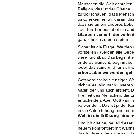
Menschen die Welt gestalten lä
Religion, das ist der Glaube.
zurückschauen, dass Menschen
usw., erkennen wir daran, da
dass sie an ein anderes Leb
Tod. Ein Tier bestattet ein and
Glauben verliert, der verlie
ganz ehrlich zu behaupten.
Sicher ist die Frage: Werden 
vorstellen? Werden alle Geb
wäre furchtbar. Das beginnt 
anderes wünscht, beginnt bei 
jeder das seine und für sich 
erhört, aber wir werden geh
Gott vergisst kein einziges W
nicht alles wird nach unseren
Vater, der uns auch erzieht. D
Freiheit des Menschen, die E
entscheiden. Aber Gott kann 
verwandeln. Das ist ja der K
in die Auferstehung hineinmü
Welt in die Erlösung hinei
Und ich glaube, bei all diese
neuem konfrontiert mit Wahnsi
das für Menschen, die sich da