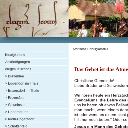
Startseite
»
Neuigkeiten
»
Neuigkeiten
Ankündigungen
Das Gebet ist das Atme
elegimus scottos
> Breitenlee
Christliche Gemeinde!
> Eggendorf im Thale
Liebe Brüder und Schwestern
> Enzersdorf im Thale
Wir hören heute ein Herzstüc
> Enzersfeld
Evangeliums:
die Lehre des
uns ist beten oft etwas Beiläu
> Gaweinstal
man macht, wenn einem dan
> Höbersbrunn
ist oder wenn es einem nicht 
> Klein-Engersdorf
hilft nur noch beten." Oder s
> Schottenfeld
Jesus ein Mann des Gebete