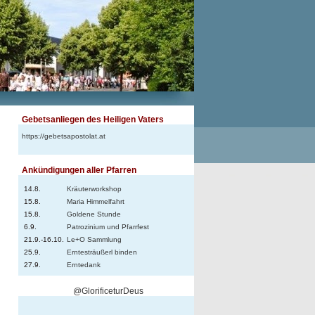
Gebetsanliegen des Heiligen Vaters
https://gebetsapostolat.at
Ankündigungen aller Pfarren
14.8.
Kräuterworkshop
15.8.
Maria Himmelfahrt
15.8.
Goldene Stunde
6.9.
Patrozinium und Pfarrfest
21.9.-16.10.
Le+O Sammlung
25.9.
Erntesträußerl binden
27.9.
Erntedank
@GlorificeturDeus