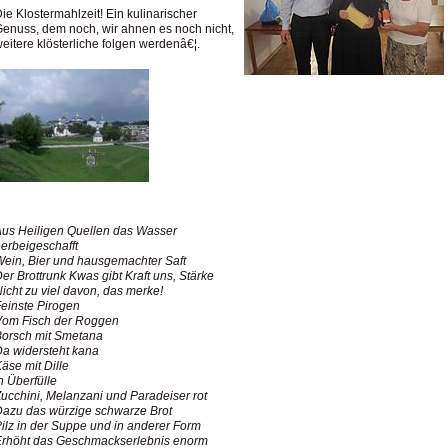
ie Klostermahlzeit! Ein kulinarischer
enuss, dem noch, wir ahnen es noch nicht,
eitere klösterliche folgen werdenâ€¦.
us Heiligen Quellen das Wasser
erbeigeschafft
ein, Bier und hausgemachter Saft
er Brottrunk Kwas gibt Kraft uns, Stärke
icht zu viel davon, das merke!
einste Pirogen
Vom Fisch der Roggen
Borsch mit Smetana
a widersteht kana
äse mit Dille
n Überfülle
ucchini, Melanzani und Paradeiser rot
azu das würzige schwarze Brot
ilz in der Suppe und in anderer Form
Erhöht das Geschmackserlebnis enorm