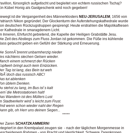
avillon, fürsorglich aufgetischt und begleitet von echtem russischen Tschaj?
in Kübel Honig als Gastgeschenk wird noch gegeben!
ewegt ist die Vergangenheit des Männerklosters
NEU-JERUSALEM
, 1656 von
atriarch Nikon gegründet. Der Glockenturm der Auferstehungskathedrale wurde
on deutschen Rückzugstruppen gesprengt. Heute erstrahlen die Majolikafliesen
er Kathedrale in smaragdenem Licht.
m Inneren, Ehrfurcht gebietend, die Kapelle der Heiligen Grabstätte Jesu.
ie Zeit des Abstiegs zum Fluss Jordan ist gekommen. Die Füße ins kühlende
ass getaucht geben ein Gefühl der Stärkung und Erneuerung.
Die SonnÂ´brennt unbarmherzig nieder
es nächtens stechen Gelsen wieder.
Manch einem schmerzt der Rücken
opfweh bringt auch kein Entzücken.
er Tag ist lang, das Bein tut weh
ÜbÂ´doch das russisch ABC!
as tut ablenken
Von üblem Denken.
u stehst zu lang, im Bus ist`s kalt
ern`die Metrostationen halt!
as Wandern ist des Müllers Lust
m Stadtverkehr wird`s leicht zum Frust.
Und wenn schon wieder naht der Regen
ann gib, oh Herr uns deinen Segen...
*****
Der Zaren
SCHATZKAMMERN
!
ntegriert in den Kremlpalast zeugen sie - nach der täglichen Morgenmesse in
escheidenem Rahmen - von Pracht und Herrlichkeit. Schwere Zarenkronen,