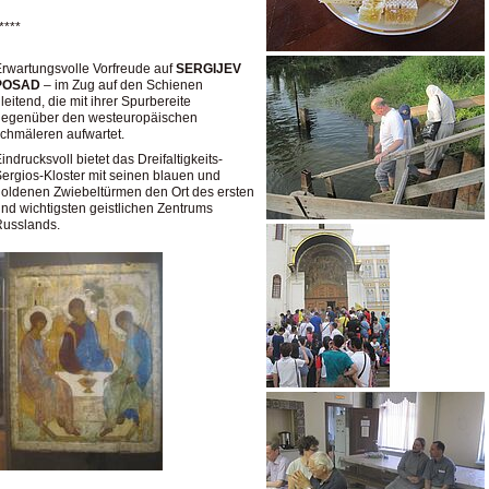
****
rwartungsvolle Vorfreude auf
SERGIJEV
POSAD
– im Zug auf den Schienen
leitend, die mit ihrer Spurbereite
gegenüber den westeuropäischen
chmäleren aufwartet.
indrucksvoll bietet das Dreifaltigkeits-
ergios-Kloster mit seinen blauen und
oldenen Zwiebeltürmen den Ort des ersten
nd wichtigsten geistlichen Zentrums
Russlands.