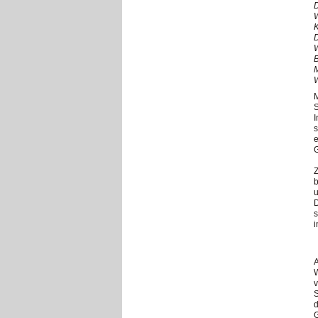
D
W
D
W
B
W
M
S
s
e
G
Z
b
u
D
s
i
A
W
v
S
d
G