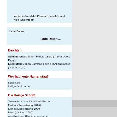
Youtube-Kanal der Pfarren Enzersfeld und
Klein-Engersdorf
Lade Daten ...
Lade Daten ...
Beichten
Stammersdorf:
Jeden Freitag 18.00 (Pfarrer Georg
Papp)
Enzersfeld:
Jeden Samstag nach der Abendmesse
(P. Sebastian)
Wer hat heute Namenstag?
heilige.de
heiligenlexikon.de
Die Heilige Schrift
Textsuche in der Bibel
(katholische
Einheitsübersetzung 2016)
Einheitsübersetzung
1980
Bibel (Vatikan, 1980)
verschiedene Bibelübersetzungen