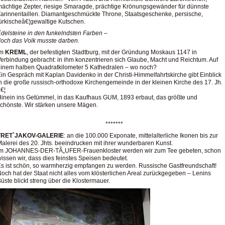
ächtige Zepter, riesige Smaragde, prächtige Krönungsgewänder für dünnste
arinnentaillen. Diamantgeschmückte Throne, Staatsgeschenke, persische,
ürkischeâ€¦gewaltige Kutschen.
Edelsteine in den funkelndsten Farben –
och das Volk musste darben.
Im
KREML
, der befestigten Stadtburg, mit der Gründung Moskaus 1147 in
erbindung gebracht: in ihm konzentrieren sich Glaube, Macht und Reichtum. Auf
inem halben Quadratkilometer 5 Kathedralen – wo noch?
in Gespräch mit Kaplan Davidenko in der Christi-Himmelfahrtskirche gibt Einblick
n die große russisch-orthodoxe Kirchengemeinde in der kleinen Kirche des 17. Jh.
€¦
inein ins Getümmel, in das Kaufhaus GUM, 1893 erbaut, das größte und
chönste. Wir stärken unsere Mägen.
*******
TRET`JAKOV-GALERIE
: an die 100.000 Exponate, mittelalterliche Ikonen bis zur
alerei des 20. Jhts. beeindrucken mit ihrer wunderbaren Kunst.
Im JOHANNES-DER-TÃ„UFER-Frauenkloster werden wir zum Tee gebeten, schon
issen wir, dass dies feinstes Speisen bedeutet.
s ist schön, so warmherzig empfangen zu werden. Russische Gastfreundschaft!
och hat der Staat nicht alles vom klösterlichen Areal zurückgegeben – Lenins
üste blickt streng über die Klostermauer.