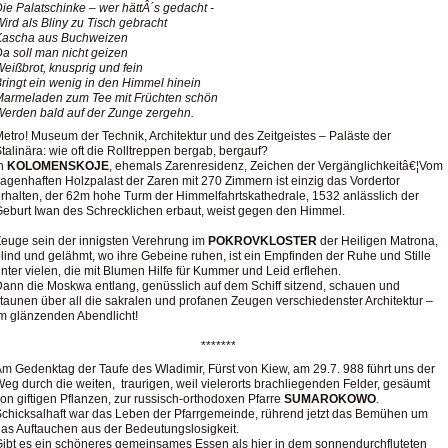
ie Palatschinke – wer hättÂ´s gedacht -
ird als Bliny zu Tisch gebracht
Kascha aus Buchweizen
a soll man nicht geizen
eißbrot, knusprig und fein
ringt ein wenig in den Himmel hinein
Marmeladen zum Tee mit Früchten schön
erden bald auf der Zunge zergehn.
etro! Museum der Technik, Architektur und des Zeitgeistes – Paläste der
talinära: wie oft die Rolltreppen bergab, bergauf?
In
KOLOMENSKOJE
, ehemals Zarenresidenz, Zeichen der Vergänglichkeitâ€¦Vom
agenhaften Holzpalast der Zaren mit 270 Zimmern ist einzig das Vordertor
rhalten, der 62m hohe Turm der Himmelfahrtskathedrale, 1532 anlässlich der
eburt Iwan des Schrecklichen erbaut, weist gegen den Himmel.
euge sein der innigsten Verehrung im
POKROVKLOSTER
der Heiligen Matrona,
lind und gelähmt, wo ihre Gebeine ruhen, ist ein Empfinden der Ruhe und Stille
nter vielen, die mit Blumen Hilfe für Kummer und Leid erflehen.
ann die Moskwa entlang, genüsslich auf dem Schiff sitzend, schauen und
taunen über all die sakralen und profanen Zeugen verschiedenster Architektur –
m glänzenden Abendlicht!
*******
m Gedenktag der Taufe des Wladimir, Fürst von Kiew, am 29.7. 988 führt uns der
eg durch die weiten, traurigen, weil vielerorts brachliegenden Felder, gesäumt
on giftigen Pflanzen, zur russisch-orthodoxen Pfarre
SUMAROKOWO
.
chicksalhaft war das Leben der Pfarrgemeinde, rührend jetzt das Bemühen um
as Auftauchen aus der Bedeutungslosigkeit.
ibt es ein schöneres gemeinsames Essen als hier in dem sonnendurchfluteten