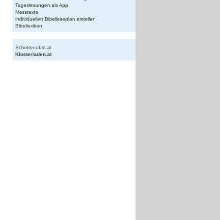
Tageslesungen als App
Messtexte
individuellen Bibelleseplan erstellen
Bibellexikon
Schottenobst.at
Klosterladen.at