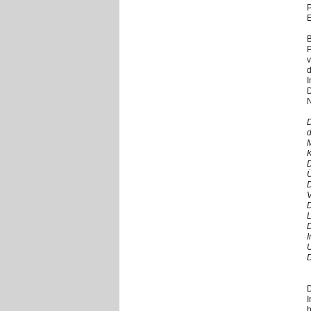
P
E
B
P
v
d
I
D
N
d
K
D
D
D
L
D
I
D
I
b