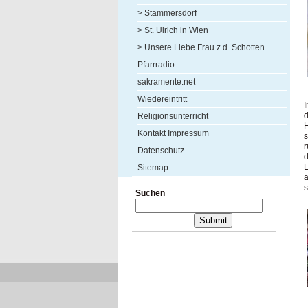
> Stammersdorf
> St. Ulrich in Wien
> Unsere Liebe Frau z.d. Schotten
Pfarrradio
sakramente.net
Wiedereintritt
d
Religionsunterricht
H
Kontakt Impressum
r
Datenschutz
d
L
Sitemap
a
Suchen