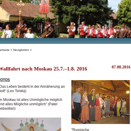
artseite
»
Neuigkeiten
»
07.08.2016
Wallfahrt nach Moskau 25.7.–1.8. 2016
FOTOS
Das Leben besteht in der Annäherung an
ott“ (Leo Tolstoj)
In Moskau ist alles Unmögliche möglich
nd alles Mögliche unmöglich“ (Pater
ebastian)
"Russische