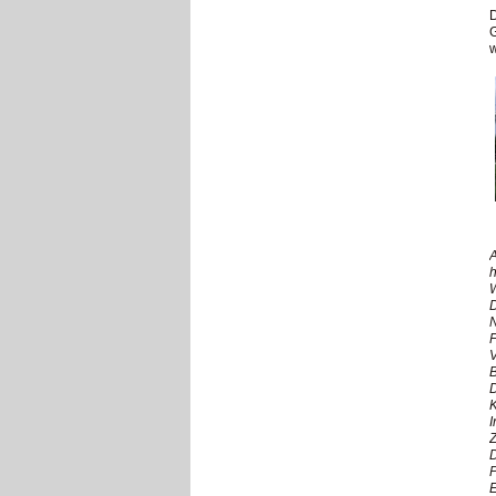
D
G
w
A
h
W
D
N
F
D
K
I
Z
D
P