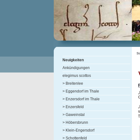
St
Neuigkeiten
Ankündigungen
elegimus scottos
> Breitenlee
> Eggendorf im Thale
„
G
> Enzersdorf im Thale
„
> Enzersfeld
u
> Gaweinstal
S
> Höbersbrunn
> Klein-Engersdorf
> Schottenfeld