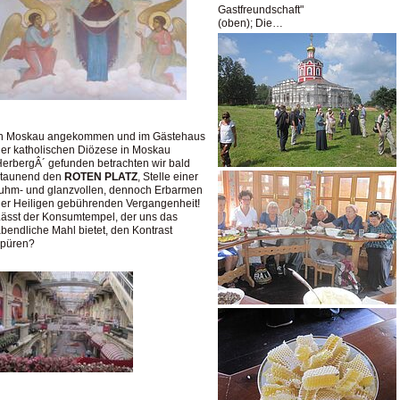
Gastfreundschaft"
(oben); Die…
In Moskau angekommen und im Gästehaus
er katholischen Diözese in Moskau
erbergÂ´ gefunden betrachten wir bald
staunend den
ROTEN PLATZ
, Stelle einer
uhm- und glanzvollen, dennoch Erbarmen
er Heiligen gebührenden Vergangenheit!
ässt der Konsumtempel, der uns das
bendliche Mahl bietet, den Kontrast
spüren?