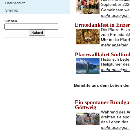
Datenschutz
September 2026
Gemeinsam werd
Sitemap
mehr anzeigen .
Suchen
Erntedankfest in Enzer
Die Pfarre Enze
zum Erntedank
Uhr
in die Pfar
mehr anzeigen .
Pfarrwallfahrt Südtiro
Historisch bede
Heiligtümer des
mehr anzeigen .
Berichte aus dem Leben der 
Ein spontaner Rundgan
Göttweig
Während des Au
drehten sie spo
das Leben des K
mehr anzeigen .