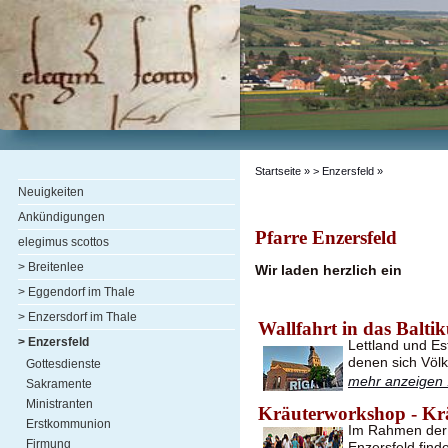
Startseite
» > Enzersfeld »
Neuigkeiten
Ankündigungen
Pfarre Enzersfeld
elegimus scottos
> Breitenlee
Wir laden herzlich ein
> Eggendorf im Thale
> Enzersdorf im Thale
Wallfahrt in das Balti
> Enzersfeld
Lettland und Es
denen sich Völ
Gottesdienste
mehr anzeigen .
Sakramente
Ministranten
Kräuterworkshop - Kr
Erstkommunion
Im Rahmen der 
Firmung
Enzersfeld find