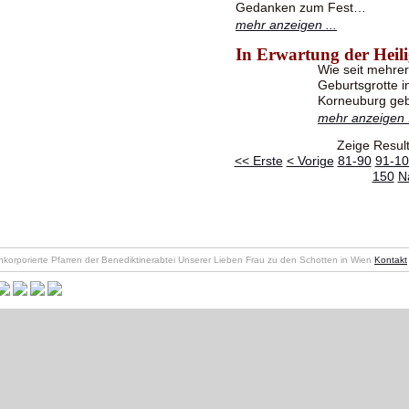
Gedanken zum Fest…
mehr anzeigen ...
In Erwartung der Heil
Wie seit mehre
Geburtsgrotte i
Korneuburg gebr
mehr anzeigen .
Zeige Resul
<< Erste
< Vorige
81-90
91-10
150
N
nkorporierte Pfarren der Benediktinerabtei Unserer Lieben Frau zu den Schotten in Wien
Kontakt