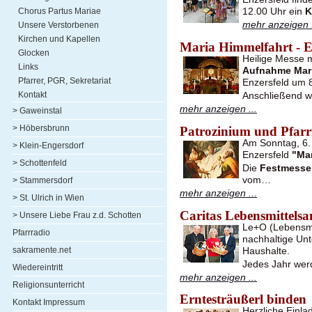
12.00 Uhr ein
K
Chorus Partus Mariae
mehr anzeigen .
Unsere Verstorbenen
Kirchen und Kapellen
Maria Himmelfahrt - E
Glocken
Heilige Messe 
Links
Aufnahme Mari
Pfarrer, PGR, Sekretariat
Enzersfeld um 8
Kontakt
Anschließend w
mehr anzeigen ...
> Gaweinstal
> Höbersbrunn
Patrozinium und Pfarrf
Am Sonntag, 6. 
> Klein-Engersdorf
Enzersfeld
"Ma
> Schottenfeld
Die
Festmesse
vom…
> Stammersdorf
mehr anzeigen ...
> St. Ulrich in Wien
Caritas Lebensmittel
> Unsere Liebe Frau z.d. Schotten
Le+O (Lebensmit
Pfarrradio
nachhaltige Unt
sakramente.net
Haushalte.
Jedes Jahr wer
Wiedereintritt
mehr anzeigen ...
Religionsunterricht
Erntesträußerl binden
Kontakt Impressum
Herzliche Einl