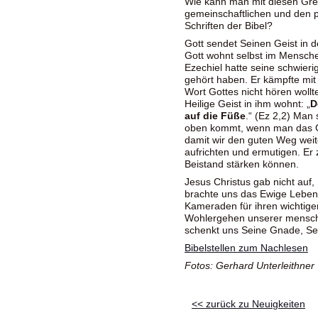
Wie kann man mit diesen Gr
gemeinschaftlichen und den 
Schriften der Bibel?
Gott sendet Seinen Geist in 
Gott wohnt selbst im Mensche
Ezechiel hatte seine schwieri
gehört haben. Er kämpfte mi
Wort Gottes nicht hören wollte
Heilige Geist in ihm wohnt: „
D
auf die Füße
.“ (Ez 2,2) Man 
oben kommt, wenn man das Gu
damit wir den guten Weg weit
aufrichten und ermutigen. Er
Beistand stärken können.
Jesus Christus gab nicht auf
brachte uns das Ewige Leben.
Kameraden für ihren wichtigen
Wohlergehen unserer menschl
schenkt uns Seine Gnade, Se
Bibelstellen zum Nachlesen
Fotos: Gerhard Unterleithner
<< zurück zu Neuigkeiten