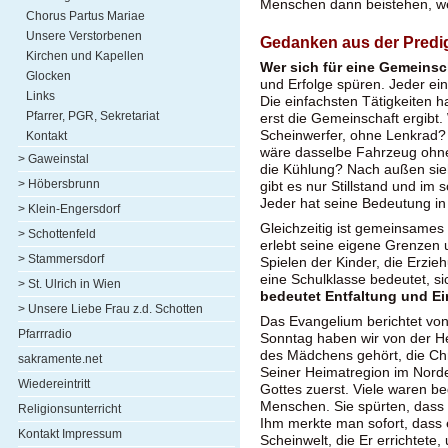
Menschen dann beistehen, wen
Chorus Partus Mariae
Unsere Verstorbenen
Gedanken aus der Predi
Kirchen und Kapellen
Wer sich für eine Gemeinsc
Glocken
und Erfolge spüren. Jeder einz
Links
Die einfachsten Tätigkeiten 
Pfarrer, PGR, Sekretariat
erst die Gemeinschaft ergibt
Scheinwerfer, ohne Lenkrad
Kontakt
wäre dasselbe Fahrzeug ohne
> Gaweinstal
die Kühlung? Nach außen sieh
> Höbersbrunn
gibt es nur Stillstand und im
Jeder hat seine Bedeutung in
> Klein-Engersdorf
Gleichzeitig ist gemeinsames
> Schottenfeld
erlebt seine eigene Grenzen 
> Stammersdorf
Spielen der Kinder, die Erzie
eine Schulklasse bedeutet, si
> St. Ulrich in Wien
bedeutet Entfaltung und E
> Unsere Liebe Frau z.d. Schotten
Das Evangelium berichtet von
Pfarrradio
Sonntag haben wir von der H
des Mädchens gehört, die Chri
sakramente.net
Seiner Heimatregion im Norde
Wiedereintritt
Gottes zuerst. Viele waren be
Menschen. Sie spürten, dass 
Religionsunterricht
Ihm merkte man sofort, dass 
Kontakt Impressum
Scheinwelt, die Er errichtete,