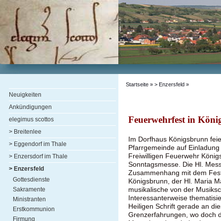
Startseite
»
> Enzersfeld
»
Neuigkeiten
Ankündigungen
Feuerwehrfest in Kön
elegimus scottos
> Breitenlee
Im Dorfhaus Königsbrunn feier
> Eggendorf im Thale
Pfarrgemeinde auf Einladung
Freiwilligen Feuerwehr König
> Enzersdorf im Thale
Sonntagsmesse. Die Hl. Messe
> Enzersfeld
Zusammenhang mit dem Fest 
Gottesdienste
Königsbrunn, der Hl. Maria 
musikalische von der Musiksch
Sakramente
Interessanterweise thematisi
Ministranten
Heiligen Schrift gerade an d
Erstkommunion
Grenzerfahrungen, wo doch 
Firmung