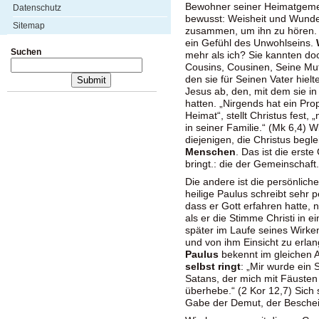
Bewohner seiner Heimatgeme
Datenschutz
bewusst: Weisheit und Wunde
Sitemap
zusammen, um ihn zu hören. 
ein Gefühl des Unwohlseins.
Suchen
mehr als ich? Sie kannten do
Cousins, Cousinen, Seine Mu
den sie für Seinen Vater hiel
Jesus ab, den, mit dem sie in 
hatten. „Nirgends hat ein Pro
Heimat“, stellt Christus fest
in seiner Familie.“ (Mk 6,4) W
diejenigen, die Christus begle
Menschen
. Das ist die erst
bringt.: die der Gemeinschaft
Die andere ist die persönliche
heilige Paulus schreibt sehr p
dass er Gott erfahren hatte,
als er die Stimme Christi in e
später im Laufe seines Wirke
und von ihm Einsicht zu erla
Paulus
bekennt im gleichen 
selbst ringt
: „Mir wurde ein 
Satans, der mich mit Fäusten 
überhebe.“ (2 Kor 12,7) Sich 
Gabe der Demut, der Besche