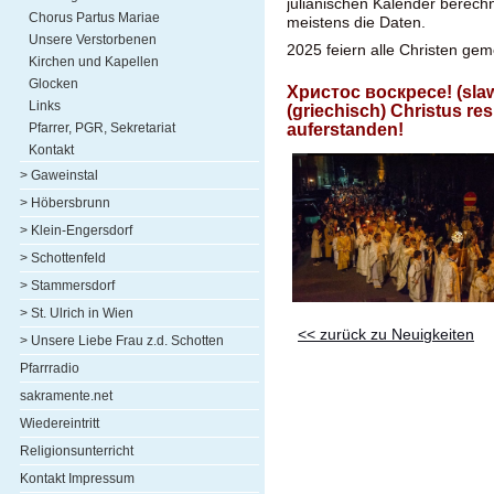
julianischen Kalender berech
Chorus Partus Mariae
meistens die Daten.
Unsere Verstorbenen
2025 feiern alle Christen gem
Kirchen und Kapellen
Glocken
Христос воскресе! (slaw
Links
(griechisch) Christus resu
auferstanden!
Pfarrer, PGR, Sekretariat
Kontakt
> Gaweinstal
> Höbersbrunn
> Klein-Engersdorf
> Schottenfeld
> Stammersdorf
> St. Ulrich in Wien
<< zurück zu Neuigkeiten
> Unsere Liebe Frau z.d. Schotten
Pfarrradio
sakramente.net
Wiedereintritt
Religionsunterricht
Kontakt Impressum