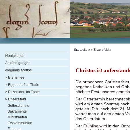
Startseite
»
> Enzersfeld
»
Neuigkeiten
Ankündigungen
Christus ist auferstan
elegimus scottos
> Breitenlee
Die orthodoxen Christen feie
> Eggendorf im Thale
begehen Katholiken und Ortho
höchste Fest unseres geme
> Enzersdorf im Thale
Der Ostertermin berechnet s
> Enzersfeld
wird am ersten Sonntag nach
Gottesdienste
gefeiert. D.h. nach dem 21. 
Sakramente
wartet man auf den ersten Vo
Ministranten
das Osterdatum.
Erstkommunion
Der Frühling wird in den Or
Firmung