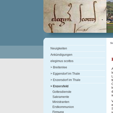
St
Neuigkeiten
Ankündigungen
elegimus scottos
> Breitenlee
A
l
> Eggendorf im Thale
L
> Enzersdorf im Thale
f
O
> Enzersfeld
h
d
Gottesdienste
w
Sakramente
V
Ministranten
e
Erstkommunion
S
Firmung
i