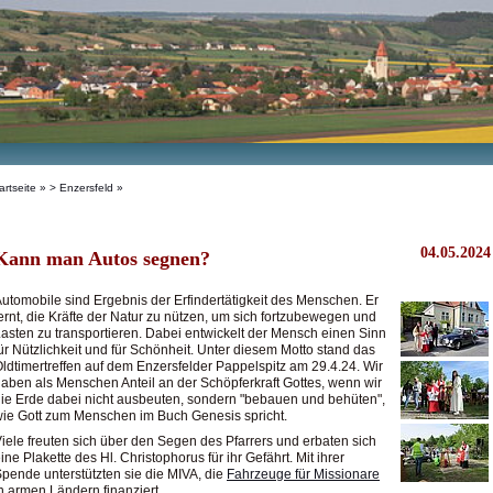
artseite
»
> Enzersfeld
»
04.05.2024
Kann man Autos segnen?
utomobile sind Ergebnis der Erfindertätigkeit des Menschen. Er
ernt, die Kräfte der Natur zu nützen, um sich fortzubewegen und
asten zu transportieren. Dabei entwickelt der Mensch einen Sinn
ür Nützlichkeit und für Schönheit. Unter diesem Motto stand das
ldtimertreffen auf dem Enzersfelder Pappelspitz am 29.4.24. Wir
aben als Menschen Anteil an der Schöpferkraft Gottes, wenn wir
ie Erde dabei nicht ausbeuten, sondern "bebauen und behüten",
ie Gott zum Menschen im Buch Genesis spricht.
iele freuten sich über den Segen des Pfarrers und erbaten sich
ine Plakette des Hl. Christophorus für ihr Gefährt. Mit ihrer
pende unterstützten sie die MIVA, die
Fahrzeuge für Missionare
n armen Ländern finanziert.