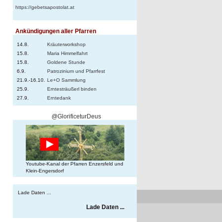
https://gebetsapostolat.at
Ankündigungen aller Pfarren
14.8.
Kräuterworkshop
15.8.
Maria Himmelfahrt
15.8.
Goldene Stunde
6.9.
Patrozinium und Pfarrfest
21.9.-16.10.
Le+O Sammlung
25.9.
Erntesträußerl binden
n
27.9.
Erntedank
@GlorificeturDeus
Youtube-Kanal der Pfarren Enzersfeld und
Klein-Engersdorf
Lade Daten ...
Lade Daten ...