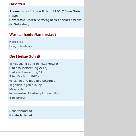
Beichten
Stammersdorf:
Jeden Freitag 18.00 (Pfarrer Georg
Papp)
Enzersfeld:
Jeden Samstag nach der Abendmesse
(P. Sebastian)
Wer hat heute Namenstag?
heilige.de
heiligenlexikon.de
Die Heilige Schrift
Textsuche in der Bibel
(katholische
Einheitsübersetzung 2016)
Einheitsübersetzung
1980
Bibel (Vatikan, 1980)
verschiedene Bibelübersetzungen
Tageslesungen als App
Messtexte
individuellen Bibelleseplan erstellen
Bibellexikon
Schottenobst.at
Klosterladen.at