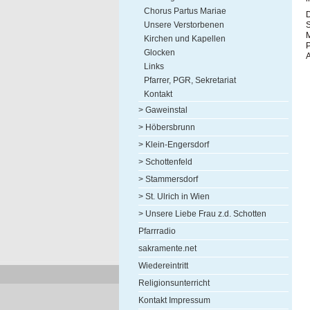
Chorus Partus Mariae
D
S
Unsere Verstorbenen
M
Kirchen und Kapellen
P
Glocken
A
Links
Pfarrer, PGR, Sekretariat
Kontakt
> Gaweinstal
> Höbersbrunn
> Klein-Engersdorf
> Schottenfeld
> Stammersdorf
> St. Ulrich in Wien
> Unsere Liebe Frau z.d. Schotten
Pfarrradio
sakramente.net
Wiedereintritt
Religionsunterricht
Kontakt Impressum