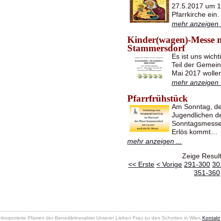
27.5.2017 um 1
Pfarrkirche ein
mehr anzeigen .
Kinder(wagen)-Messe m
Stammersdorf
Es ist uns wicht
Teil der Gemei
Mai 2017 wollen
mehr anzeigen .
Pfarrfrühstück
Am Sonntag, de
Jugendlichen d
Sonntagsmesse e
Erlös kommt…
mehr anzeigen ...
Zeige Resul
<< Erste
< Vorige
291-300
30
351-360
nkorporierte Pfarren der Benediktinerabtei Unserer Lieben Frau zu den Schotten in Wien
Kontakt