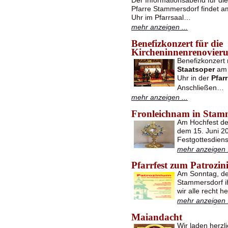
Der Informationsabend für di
Pfarre Stammersdorf findet 
Uhr im Pfarrsaal…
mehr anzeigen ...
Benefizkonzert für die
Kircheninnenrenovier
Benefizkonzert
Staatsoper
am 
Uhr in der
Pfar
Anschließen…
mehr anzeigen ...
Fronleichnam in Stam
Am Hochfest des
dem 15. Juni 2
Festgottesdiens
mehr anzeigen .
Pfarrfest zum Patrozi
Am Sonntag, dem
Stammersdorf i
wir alle recht 
mehr anzeigen .
Maiandacht
Wir laden herz