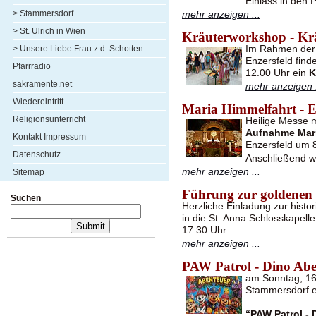
Einlass in den 
> Stammersdorf
mehr anzeigen ...
> St. Ulrich in Wien
Kräuterworkshop - Kr
Im Rahmen der 
> Unsere Liebe Frau z.d. Schotten
Enzersfeld find
Pfarrradio
12.00 Uhr ein
K
sakramente.net
mehr anzeigen .
Wiedereintritt
Maria Himmelfahrt - E
Religionsunterricht
Heilige Messe 
Aufnahme Mari
Kontakt Impressum
Enzersfeld um 8
Datenschutz
Anschließend w
mehr anzeigen ...
Sitemap
Führung zur goldenen
Suchen
Herzliche Einladung zur hist
in die St. Anna Schlosskapel
17.30 Uhr…
mehr anzeigen ...
PAW Patrol - Dino Abe
am Sonntag, 16.
Stammersdorf e
“PAW Patrol - 