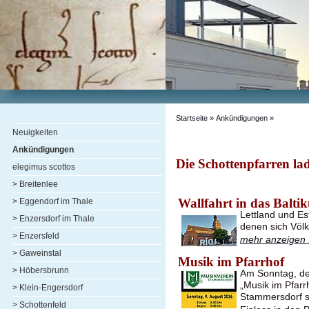
Startseite
» Ankündigungen »
Neuigkeiten
Ankündigungen
Die Schottenpfarren lad
elegimus scottos
> Breitenlee
Wallfahrt in das Balti
> Eggendorf im Thale
Lettland und Es
> Enzersdorf im Thale
denen sich Völ
> Enzersfeld
mehr anzeigen .
> Gaweinstal
Musik im Pfarrhof
> Höbersbrunn
Am Sonntag, de
„Musik im Pfarr
> Klein-Engersdorf
Stammersdorf st
> Schottenfeld