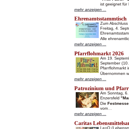
ist geeignet fü
mehr anzeigen ...
Ehrenamtsstammtisch
Zum Abschluss d
Freitag, 4. Se
Ehrenamtsstam
Alle ehrenamtli
mehr anzeigen ...
Pfarrflohmarkt 2026
Am 19. Septemb
September (10.3
Pfarrflohmarkt i
Übernommen w
mehr anzeigen ...
Patrozinium und Pfarrf
Am Sonntag, 6. 
Enzersfeld
"Ma
Die
Festmesse
vom…
mehr anzeigen ...
Caritas Lebensmittel
Le+O (Lebensmit