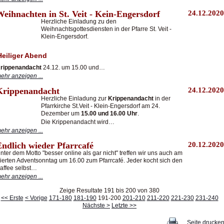
eihnachten in St. Veit - Kein-Engersdorf
24.12.2020
Herzliche Einladung zu den
Weihnachtsgottesdiensten in der Pfarre St. Veit -
Klein-Engersdorf.
Heiliger Abend
rippenandacht
24.12. um 15.00 und…
ehr anzeigen ...
Krippenandacht
24.12.2020
Herzliche Einladung zur
Krippenandacht
in der
Pfarrkirche St.Veit - Klein-Engersdorf am 24.
Dezember um
15.00 und 16.00 Uhr
.
Die Krippenandacht wird…
ehr anzeigen ...
Endlich wieder Pfarrcafé
20.12.2020
nter dem Motto "besser online als gar nicht" treffen wir uns auch am
ierten Adventsonntag um 16.00 zum Pfarrcafé. Jeder kocht sich den
affee selbst…
ehr anzeigen ...
Zeige Resultate 191 bis 200 von 380
<< Erste
< Vorige
171-180
181-190
191-200
201-210
211-220
221-230
231-240
Nächste >
Letzte >>
Seite drucke