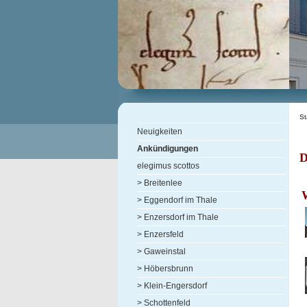
St
Neuigkeiten
Ankündigungen
D
elegimus scottos
> Breitenlee
> Eggendorf im Thale
> Enzersdorf im Thale
> Enzersfeld
> Gaweinstal
> Höbersbrunn
> Klein-Engersdorf
> Schottenfeld