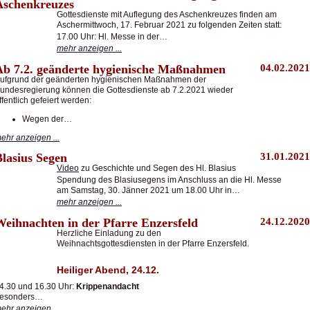
Aschenkreuzes
Gottesdienste mit Auflegung des Aschenkreuzes finden am
Aschermittwoch, 17. Februar 2021 zu folgenden Zeiten statt:
17.00 Uhr: Hl. Messe in der…
mehr anzeigen ...
Ab 7.2. geänderte hygienische Maßnahmen
04.02.2021
ufgrund der geänderten hygienischen Maßnahmen der
undesregierung können die Gottesdienste ab 7.2.2021 wieder
ffentlich gefeiert werden:
Wegen der…
ehr anzeigen ...
Blasius Segen
31.01.2021
Video
zu Geschichte und Segen des Hl. Blasius
Spendung des Blasiusegens im Anschluss an die Hl. Messe
am Samstag, 30. Jänner 2021 um 18.00 Uhr in…
mehr anzeigen ...
Weihnachten in der Pfarre Enzersfeld
24.12.2020
Herzliche Einladung zu den
Weihnachtsgottesdiensten in der Pfarre Enzersfeld.
Heiliger Abend, 24.12.
4.30 und 16.30 Uhr:
Krippenandacht
esonders…
ehr anzeigen ...