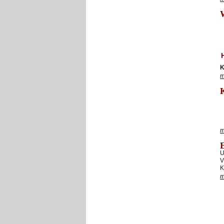
W
K
m
m
U
V
K
m