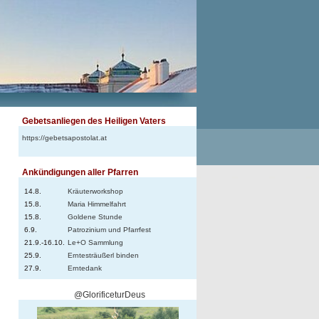
Gebetsanliegen des Heiligen Vaters
https://gebetsapostolat.at
Ankündigungen aller Pfarren
14.8.
Kräuterworkshop
15.8.
Maria Himmelfahrt
15.8.
Goldene Stunde
6.9.
Patrozinium und Pfarrfest
21.9.-16.10.
Le+O Sammlung
25.9.
Erntesträußerl binden
27.9.
Erntedank
@GlorificeturDeus