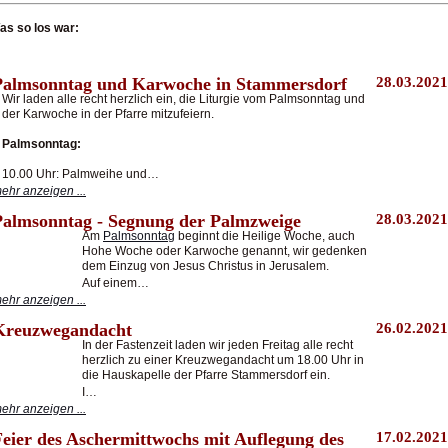
as so los war:
Palmsonntag und Karwoche in Stammersdorf
28.03.2021
Wir laden alle recht herzlich ein, die Liturgie vom Palmsonntag und
der Karwoche in der Pfarre mitzufeiern.
Palmsonntag:
10.00 Uhr: Palmweihe und…
ehr anzeigen ...
Palmsonntag - Segnung der Palmzweige
28.03.2021
Am
Palmsonntag
beginnt die Heilige Woche, auch
Hohe Woche oder Karwoche genannt, wir gedenken
dem Einzug von Jesus Christus in Jerusalem.
Auf einem…
ehr anzeigen ...
Kreuzwegandacht
26.02.2021
In der Fastenzeit laden wir jeden Freitag alle recht
herzlich zu einer Kreuzwegandacht um 18.00 Uhr in
die Hauskapelle der Pfarre Stammersdorf ein.
I…
ehr anzeigen ...
Feier des Aschermittwochs mit Auflegung des
17.02.2021