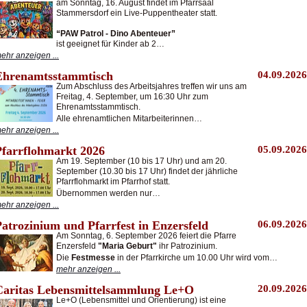
am Sonntag, 16. August findet im Pfarrsaal
Stammersdorf ein Live-Puppentheater statt.
“PAW Patrol - Dino Abenteuer”
ist geeignet für Kinder ab 2…
ehr anzeigen ...
Ehrenamtsstammtisch
04.09.2026
Zum Abschluss des Arbeitsjahres treffen wir uns am
Freitag, 4. September, um 16:30 Uhr zum
Ehrenamtsstammtisch.
Alle ehrenamtlichen Mitarbeiterinnen…
ehr anzeigen ...
Pfarrflohmarkt 2026
05.09.2026
Am 19. September (10 bis 17 Uhr) und am 20.
September (10.30 bis 17 Uhr) findet der jährliche
Pfarrflohmarkt im Pfarrhof statt.
Übernommen werden nur…
ehr anzeigen ...
atrozinium und Pfarrfest in Enzersfeld
06.09.2026
Am Sonntag, 6. September 2026 feiert die Pfarre
Enzersfeld
"Maria Geburt"
ihr Patrozinium.
Die
Festmesse
in der Pfarrkirche um 10.00 Uhr wird vom…
mehr anzeigen ...
Caritas Lebensmittelsammlung Le+O
20.09.2026
Le+O (Lebensmittel und Orientierung) ist eine