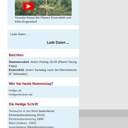
Youtube-Kanal der Pfarren Enzersfeld und
Klein-Engersdorf
Lade Daten ...
Lade Daten ...
Beichten
Stammersdorf:
Jeden Freitag 18.00 (Pfarrer Georg
Papp)
Enzersfeld:
Jeden Samstag nach der Abendmesse
(P. Sebastian)
Wer hat heute Namenstag?
heilige.de
heiligenlexikon.de
Die Heilige Schrift
Textsuche in der Bibel
(katholische
Einheitsübersetzung 2016)
Einheitsübersetzung
1980
Bibel (Vatikan, 1980)
verschiedene Bibelübersetzungen