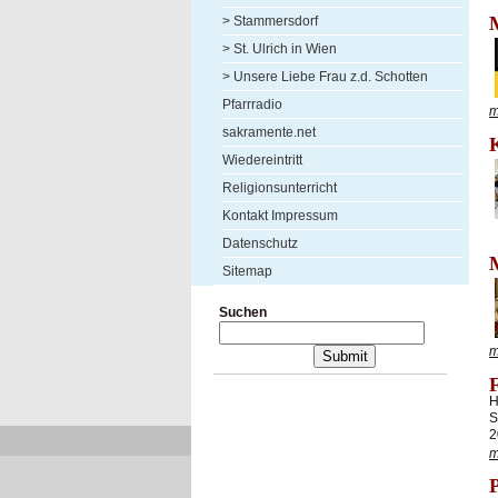
> Stammersdorf
> St. Ulrich in Wien
> Unsere Liebe Frau z.d. Schotten
Pfarrradio
m
sakramente.net
Wiedereintritt
Religionsunterricht
Kontakt Impressum
Datenschutz
Sitemap
Suchen
m
H
S
2
m