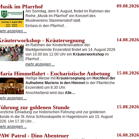
Musik im Pfarrhof
09.08.2026
Am Sonntag, dem 9. August, findet im Rahmen der
Reihe „Musik im Pfarrhof“ ein Konzert des
Musikvereins Stammersdorf statt.
Einlass in den Pfarrhof…
ehr anzeigen ...
Kräuterworkshop - Kräutersegnung
14.08.2026
Im Rahmen der Kinderferienaktion der
Marktgemeinde Enzersfeld findet am 14. August 2026
von 10.00 bis 12.00 Uhr ein
Kräuterworkshop
im
Pfarrhof…
mehr anzeigen ...
Maria Himmelfahrt - Eucharistische Anbetung
15.08.2026
Heilige Messe mit
Kräutersegnung
am
Hochfest der
Aufnahme Mariens in den Himmel
in der Pfarrkirche
Enzersfeld um 8.30 Uhr.
Anschließend wird das
Alle…
ehr anzeigen ...
Führung zur goldenen Stunde
15.08.2026
erzliche Einladung zur historischen Führung und zur goldenen
tunde in die St. Anna Schlosskapelle in Hagenbrunn am 15. August
026. Um 17.30 Uhr…
ehr anzeigen ...
PAW Patrol - Dino Abenteuer
16.08.2026