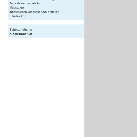
Tageslesungen als App
Messtexte
individuellen Bibelleseplan erstellen
Bibellexikon
Schottenobst.at
Klosterladen.at