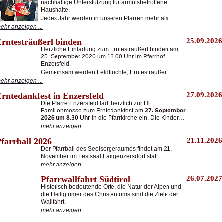
nachhaltige Unterstützung für armutsbetroffene
Haushalte.
Jedes Jahr werden in unseren Pfarren mehr als…
ehr anzeigen ...
Erntesträußerl binden
25.09.2026
Herzliche Einladung zum Erntesträußerl binden am
25. September 2026 um 18.00 Uhr im Pfarrhof
Enzersfeld.
Gemeinsam werden Feldfrüchte, Erntesträußerl…
ehr anzeigen ...
Erntedankfest in Enzersfeld
27.09.2026
Die Pfarre Enzersfeld lädt herzlich zur Hl.
Familienmesse zum Erntedankfest am
27. September
2026 um 8.30 Uhr
in die Pfarrkirche ein. Die Kinder…
mehr anzeigen ...
farrball 2026
21.11.2026
Der Pfarrball des Seelsorgeraumes findet am 21.
November im Festsaal Langenzersdorf statt.
mehr anzeigen ...
Pfarrwallfahrt Südtirol
26.07.2027
Historisch bedeutende Orte, die Natur der Alpen und
die Heiligtümer des Christentums sind die Ziele der
Wallfahrt.
mehr anzeigen ...