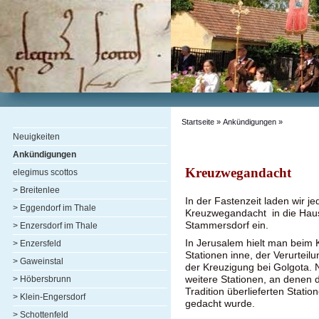
Startseite
»
Ankündigungen
»
Neuigkeiten
Ankündigungen
Kreuzwegandacht
elegimus scottos
> Breitenlee
In der Fastenzeit laden wir j
> Eggendorf im Thale
Kreuzwegandacht in die Haus
Stammersdorf ein.
> Enzersdorf im Thale
In Jerusalem hielt man beim
> Enzersfeld
Stationen inne, der Verurteil
> Gaweinstal
der Kreuzigung bei Golgota.
weitere Stationen, an denen d
> Höbersbrunn
Tradition überlieferten Stat
> Klein-Engersdorf
gedacht wurde.
> Schottenfeld