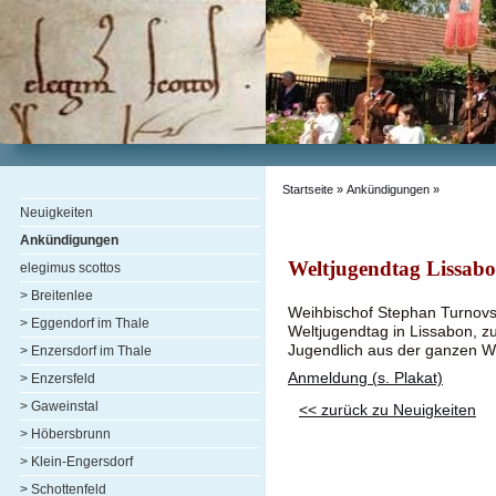
Startseite
»
Ankündigungen
»
Neuigkeiten
Ankündigungen
Weltjugendtag Lissabo
elegimus scottos
> Breitenlee
Weihbischof Stephan Turnovs
> Eggendorf im Thale
Weltjugendtag in Lissabon, 
Jugendlich aus der ganzen We
> Enzersdorf im Thale
Anmeldung (s. Plakat)
> Enzersfeld
> Gaweinstal
<< zurück zu Neuigkeiten
> Höbersbrunn
> Klein-Engersdorf
> Schottenfeld