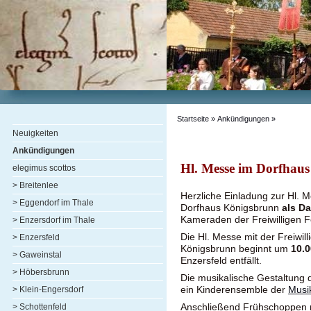
Startseite
»
Ankündigungen
»
Neuigkeiten
Ankündigungen
Hl. Messe im Dorfhau
elegimus scottos
> Breitenlee
Herzliche Einladung zur Hl. 
> Eggendorf im Thale
Dorfhaus Königsbrunn
als Da
Kameraden der Freiwilligen 
> Enzersdorf im Thale
Die Hl. Messe mit der Freiwil
> Enzersfeld
Königsbrunn beginnt um
10.0
> Gaweinstal
Enzersfeld entfällt.
> Höbersbrunn
Die musikalische Gestaltung d
ein Kinderensemble der
Musi
> Klein-Engersdorf
Anschließend Frühschoppen 
> Schottenfeld