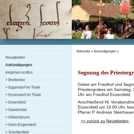
Startseite
»
Ankündigungen
»
Neuigkeiten
Ankündigungen
Segnung des Priesterg
elegimus scottos
> Breitenlee
Gebet am Friedhof und Segnu
> Eggendorf im Thale
Priestergrabes am Samstag, 
Uhr am Friedhof Enzersfeld.
> Enzersdorf im Thale
Anschließend Hl. Vorabendmes
> Enzersfeld
Enzersfeld um 19.00 Uhr, bes
> Gaweinstal
Pfarrer P. Andreas Steinhaue
> Höbersbrunn
<< zurück zu Neuigkeiten
> Klein-Engersdorf
> Schottenfeld