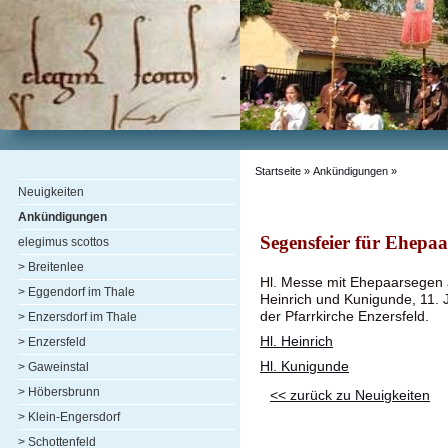
Startseite
»
Ankündigungen
»
Neuigkeiten
Ankündigungen
Segensfeier für Ehepaa
elegimus scottos
> Breitenlee
Hl. Messe mit Ehepaarsegen 
> Eggendorf im Thale
Heinrich und Kunigunde, 11. 
der Pfarrkirche Enzersfeld.
> Enzersdorf im Thale
Hl. Heinrich
> Enzersfeld
Hl. Kunigunde
> Gaweinstal
> Höbersbrunn
<< zurück zu Neuigkeiten
> Klein-Engersdorf
> Schottenfeld