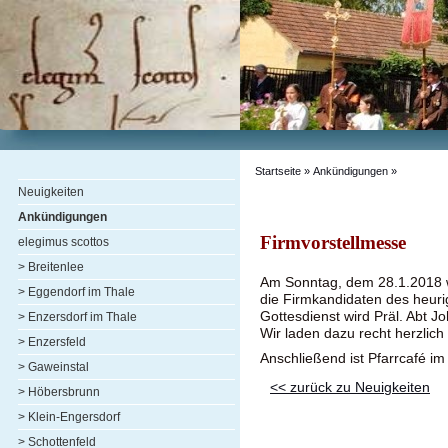
Startseite
»
Ankündigungen
»
Neuigkeiten
Ankündigungen
Firmvorstellmesse
elegimus scottos
> Breitenlee
Am Sonntag, dem 28.1.2018 w
> Eggendorf im Thale
die Firmkandidaten des heuri
Gottesdienst wird Präl. Abt J
> Enzersdorf im Thale
Wir laden dazu recht herzlich 
> Enzersfeld
Anschließend ist Pfarrcafé i
> Gaweinstal
<< zurück zu Neuigkeiten
> Höbersbrunn
> Klein-Engersdorf
> Schottenfeld